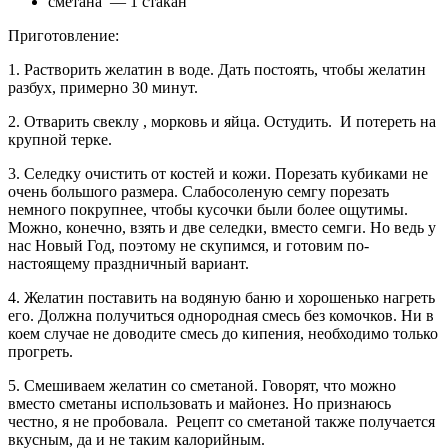
сметана — 1 стакан
Приготовление:
1. Растворить желатин в воде. Дать постоять, чтобы желатин
разбух, примерно 30 минут.
2. Отварить свеклу , морковь и яйца. Остудить. И потереть на
крупной терке.
3. Селедку очистить от костей и кожи. Порезать кубиками не
очень большого размера. Слабосоленую семгу порезать
немного покрупнее, чтобы кусочки были более ощутимы.
Можно, конечно, взять и две селедки, вместо семги. Но ведь у
нас Новый Год, поэтому не скупимся, и готовим по-
настоящему праздничный вариант.
4. Желатин поставить на водяную баню и хорошенько нагреть
его. Должна получиться однородная смесь без комочков. Ни в
коем случае не доводите смесь до кипения, необходимо только
прогреть.
5. Смешиваем желатин со сметаной. Говорят, что можно
вместо сметаны использовать и майонез. Но признаюсь
честно, я не пробовала. Рецепт со сметаной также получается
вкусным, да и не таким калорийным.