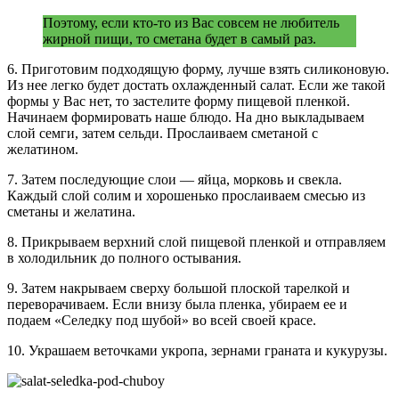
Поэтому, если кто-то из Вас совсем не любитель
жирной пищи, то сметана будет в самый раз.
6. Приготовим подходящую форму, лучше взять силиконовую.
Из нее легко будет достать охлажденный салат. Если же такой
формы у Вас нет, то застелите форму пищевой пленкой.
Начинаем формировать наше блюдо. На дно выкладываем
слой семги, затем сельди. Прослаиваем сметаной с
желатином.
7. Затем последующие слои — яйца, морковь и свекла.
Каждый слой солим и хорошенько прослаиваем смесью из
сметаны и желатина.
8. Прикрываем верхний слой пищевой пленкой и отправляем
в холодильник до полного остывания.
9. Затем накрываем сверху большой плоской тарелкой и
переворачиваем. Если внизу была пленка, убираем ее и
подаем «Селедку под шубой» во всей своей красе.
10. Украшаем веточками укропа, зернами граната и кукурузы.