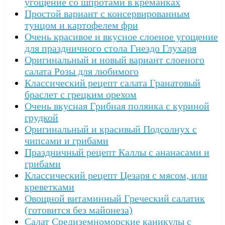
угощение со шпротами в креманках
Простой вариант с консервированным
тунцом и картофелем фри
Очень красивое и вкусное слоеное угощение
для праздничного стола Гнездо Глухаря
Оригинальный и новый вариант слоеного
салата Розы для любимого
Классический рецепт салата Гранатовый
браслет с грецким орехом
Очень вкусная Грибная полянка с куриной
грудкой
Оригинальный и красивый Подсолнух с
чипсами и грибами
Праздничный рецепт Каллы с ананасами и
грибами
Классический рецепт Цезаря с мясом, или
креветками
Овощной витаминный Греческий салатик
(готовится без майонеза)
Салат Средиземноморские каникулы с