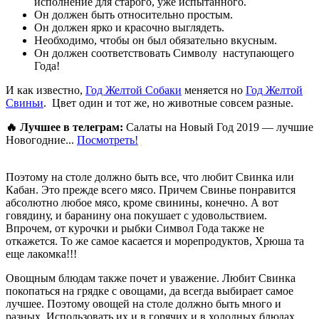
исполнение для старого, уже испытанного.
Он должен быть относительно простым.
Он должен ярко и красочно выглядеть.
Необходимо, чтобы он был обязательно вкусным.
Он должен соответствовать Символу наступающего
Года!
И как известно,
Год Желтой Собаки
меняется но
Год Желтой
Свиньи
. Цвет один и тот же, но животные совсем разные.
🔥 Лучшее в телеграм:
Салаты на Новый Год 2019 — лучшие
Новогодние...
Посмотреть!
Поэтому на столе должно быть все, что любит Свинка или
Кабан. Это прежде всего мясо. Причем Свинье понравится
абсолютно любое мясо, кроме свинины, конечно. А вот
говядину, и баранину она покушает с удовольствием.
Впрочем, от курочки и рыбки Символ Года также не
откажется. То же самое касается и морепродуктов, Хрюша та
еще лакомка!!!
Овощным блюдам также почет и уважение. Любит Свинка
покопаться на грядке с овощами, да всегда выбирает самое
лучшее. Поэтому овощей на столе должно быть много и
разных. Использовать их и в горячих и в холодных блюдах.