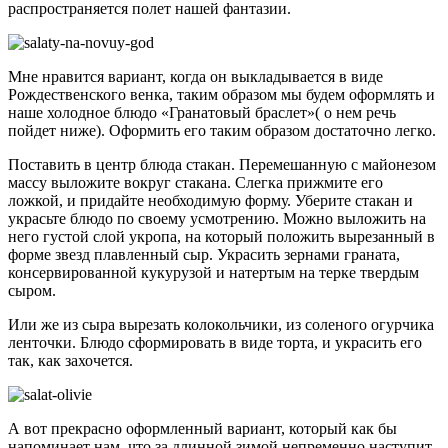
распространяется полет нашей фантазии.
Мне нравится вариант, когда он выкладывается в виде
Рождественского венка, таким образом мы будем оформлять и
наше холодное блюдо «Гранатовый браслет»( о нем речь
пойдет ниже). Оформить его таким образом достаточно легко.
Поставить в центр блюда стакан. Перемешанную с майонезом
массу выложите вокруг стакана. Слегка прижмите его
ложкой, и придайте необходимую форму. Уберите стакан и
украсьте блюдо по своему усмотрению. Можно выложить на
него густой слой укропа, на который положить вырезанный в
форме звезд плавленный сыр. Украсить зернами граната,
консервированной кукурузой и натертым на терке твердым
сыром.
Или же из сыра вырезать колокольчики, из соленого огурчика
ленточки. Блюдо сформировать в виде торта, и украсить его
так, как захочется.
А вот прекрасно оформленный вариант, который как бы
напоминает нам, что за длинной зимой непременно наступит