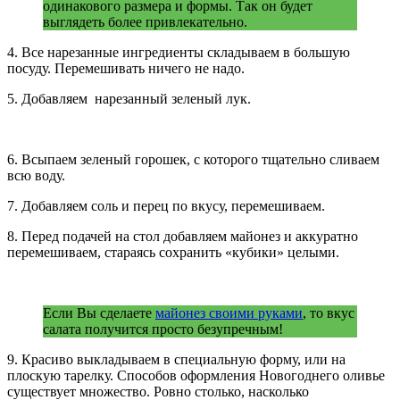
одинакового размера и формы. Так он будет
выглядеть более привлекательно.
4. Все нарезанные ингредиенты складываем в большую
посуду. Перемешивать ничего не надо.
5. Добавляем нарезанный зеленый лук.
6. Всыпаем зеленый горошек, с которого тщательно сливаем
всю воду.
7. Добавляем соль и перец по вкусу, перемешиваем.
8. Перед подачей на стол добавляем майонез и аккуратно
перемешиваем, стараясь сохранить «кубики» целыми.
Если Вы сделаете
майонез своими руками
, то вкус
салата получится просто безупречным!
9. Красиво выкладываем в специальную форму, или на
плоскую тарелку. Способов оформления Новогоднего оливье
существует множество. Ровно столько, насколько