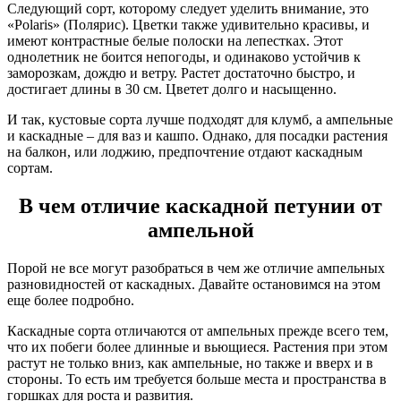
Следующий сорт, которому следует уделить внимание, это
«Polaris» (Полярис). Цветки также удивительно красивы, и
имеют контрастные белые полоски на лепестках. Этот
однолетник не боится непогоды, и одинаково устойчив к
заморозкам, дождю и ветру. Растет достаточно быстро, и
достигает длины в 30 см. Цветет долго и насыщенно.
И так, кустовые сорта лучше подходят для клумб, а ампельные
и каскадные – для ваз и кашпо. Однако, для посадки растения
на балкон, или лоджию, предпочтение отдают каскадным
сортам.
В чем отличие каскадной петунии от
ампельной
Порой не все могут разобраться в чем же отличие ампельных
разновидностей от каскадных. Давайте остановимся на этом
еще более подробно.
Каскадные сорта отличаются от ампельных прежде всего тем,
что их побеги более длинные и вьющиеся. Растения при этом
растут не только вниз, как ампельные, но также и вверх и в
стороны. То есть им требуется больше места и пространства в
горшках для роста и развития.