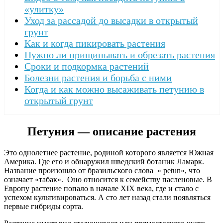
«улитку»
Уход за рассадой до высадки в открытый
грунт
Как и когда пикировать растения
Нужно ли прищипывать и обрезать растения
Сроки и подкормка растений
Болезни растения и борьба с ними
Когда и как можно высаживать петунию в
открытый грунт
Петуния — описание растения
Это однолетнее растение, родиной которого является Южная
Америка. Где его и обнаружил шведский ботаник Ламарк.
Название произошло от бразильского слова » petun», что
означает «табак». Оно относится к семейству пасленовые. В
Европу растение попало в начале XIX века, где и стало с
успехом культивироваться. А сто лет назад стали появляться
первые гибриды сорта.