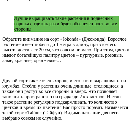
Лучше выращивать такие растения в подвесных
горшках, где как раз и будет обеспечен рост во все
стороны.
Обратите внимание на сорт «Jokonda» (Джоконда). Взрослое
растение имеет побеги до 1 метра в длину, при этом его
высота достигает 20 см, что совсем не мало. При этом, цветки
имеют богатейшую палитру цветов – пурпурные, розовые,
алые, красные, оранжевые…
Другой сорт также очень хорош, и его часто выращивают на
клумбах. Стебли у растения очень длинные, стелющиеся, а
также они растут во все стороны и вверх. Что позволяет
заполнить пространство на грядке до 2 кв. метров. И если
такое растение регулярно подкармливать, то количество
цветков и время их цветения Вас просто поразит. Называется
такой сорт «Taifun» (Тайфун). Видимо название для него
выбрано совсем не случайно.