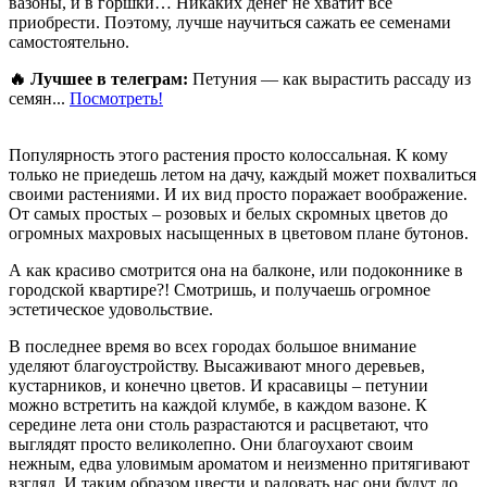
вазоны, и в горшки… Никаких денег не хватит все
приобрести. Поэтому, лучше научиться сажать ее семенами
самостоятельно.
🔥 Лучшее в телеграм:
Петуния — как вырастить рассаду из
семян...
Посмотреть!
Популярность этого растения просто колоссальная. К кому
только не приедешь летом на дачу, каждый может похвалиться
своими растениями. И их вид просто поражает воображение.
От самых простых – розовых и белых скромных цветов до
огромных махровых насыщенных в цветовом плане бутонов.
А как красиво смотрится она на балконе, или подоконнике в
городской квартире?! Смотришь, и получаешь огромное
эстетическое удовольствие.
В последнее время во всех городах большое внимание
уделяют благоустройству. Высаживают много деревьев,
кустарников, и конечно цветов. И красавицы – петунии
можно встретить на каждой клумбе, в каждом вазоне. К
середине лета они столь разрастаются и расцветают, что
выглядят просто великолепно. Они благоухают своим
нежным, едва уловимым ароматом и неизменно притягивают
взгляд. И таким образом цвести и радовать нас они будут до