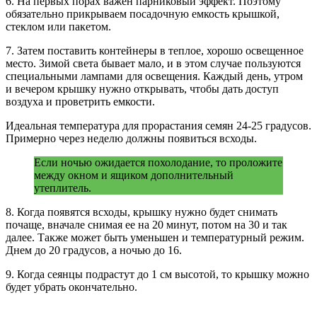
6. На первых порах важен парниковый эффект. Поэтому
обязательно прикрываем посадочную емкость крышкой,
стеклом или пакетом.
7. Затем поставить контейнеры в теплое, хорошо освещенное
место. Зимой света бывает мало, и в этом случае пользуются
специальными лампами для освещения. Каждый день, утром
и вечером крышку нужно открывать, чтобы дать доступ
воздуха и проветрить емкости.
Идеальная температура для прорастания семян 24-25 градусов.
Примерно через неделю должны появиться всходы.
Если ночью ожидается похолодание, то проложите
между окном и ящиком дополнительный
утеплитель.
8. Когда появятся всходы, крышку нужно будет снимать
почаще, вначале снимая ее на 20 минут, потом на 30 и так
далее. Также может быть уменьшен и температурный режим.
Днем до 20 градусов, а ночью до 16.
9. Когда сеянцы подрастут до 1 см высотой, то крышку можно
будет убрать окончательно.