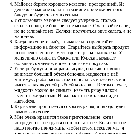
Майонез берите хорошего качества, проверенный. Из
дешевого майонеза, или из майонеза обезжиренного
блюдо не будет таким вкусным.
Использовать майонез следует умеренно, столько
сколько надо, не больше и не меньше. Смазывайте слои,
но не заливайте их. Должен получиться вкус салата, а не
майонеза.
Когда покупаете рыбу, внимательно прочитайте
информацию на баночке. Старайтесь выбирать продукт
непосредственно из мест, где эта рыба выловлена. У
меня лично сайра из Омска или Курска вызывает
большое сомнение, и я ее просто не покупаю.
Если рыбу купили «правильную», она как правило
занимает больший объем баночки, жидкости в ней
минимум, рыба располагается цельными кусочками и
имеет запах вкусной рыбной консервы. В этом случае,
жидкость можно не сливать. Размять рыбу вилкой
вместе с жидкостью. И выложить ее в таком виде на
картофель.
Картофель пропитается соком из рыбы, и блюдо будет
намного вкуснее.
Мне очень нравится такое приготовление, когда
ингредиенты не трутся на терке заранее. Если слои не
надо плотно прижимать, чтобы потом перевернуть, я
тру все по-очередности сразу в форму. И не прижимаю.