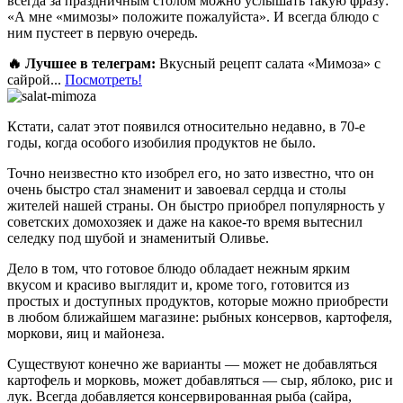
всегда за праздничным столом можно услышать такую фразу:
«А мне «мимозы» положите пожалуйста». И всегда блюдо с
ним пустеет в первую очередь.
🔥 Лучшее в телеграм:
Вкусный рецепт салата «Мимоза» с
сайрой...
Посмотреть!
Кстати, салат этот появился относительно недавно, в 70-е
годы, когда особого изобилия продуктов не было.
Точно неизвестно кто изобрел его, но зато известно, что он
очень быстро стал знаменит и завоевал сердца и столы
жителей нашей страны. Он быстро приобрел популярность у
советских домохозяек и даже на какое-то время вытеснил
селедку под шубой и знаменитый Оливье.
Дело в том, что готовое блюдо обладает нежным ярким
вкусом и красиво выглядит и, кроме того, готовится из
простых и доступных продуктов, которые можно приобрести
в любом ближайшем магазине: рыбных консервов, картофеля,
моркови, яиц и майонеза.
Существуют конечно же варианты — может не добавляться
картофель и морковь, может добавляться — сыр, яблоко, рис и
лук. Всегда добавляется консервированная рыба (сайра,