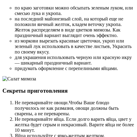
по краю заготовки можно обсыпать зеленым луком, или
смесью лука и укропа.
на последний майонезный слой, на который еще не
положили яичный желток, кладем веточку укропа.
Желток распределяем в виде цветков мимозы. Как
праздничный вариант выглядит очень эффектно.
из моркови вырезать красивые цветочки, укроп или
зеленый лук использовать в качестве листьев, Украсить
по своему вкусу.
для украшения использовать черную или красную икру
— шикарный праздничный вариант.
придумать оформление с перепелиными яйцами.
Секреты приготовления
Не переваривайте овощи.Чтобы Ваше блюдо
получилось не как размазня, овощи должны быть
сварены, а не переварены.
Не переваривайте яйца. Если долго варить яйца, цвет у
желтка будет серым и некрасивый. Варите яйца не более
10 минут.
Яйца используйте с ярко-желтым желтком.