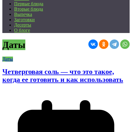
Первые блюда
Вторые блюда
Выпечка
Заготовки
Десерты
О блоге
Даты
Даты
Четверговая соль — что это такое,
когда ее готовить и как использовать