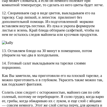
сыр может сломаться, а если он немного полежит при
комнатной температуре, то сделать из него цветы будет легче.
12. Сворачиваем сыр в виде цветов, выкладываем его на
тарелку. Сыр липкий, и лепесток прилипнет без
дополнительной помощи. Из подготовленной моркови
вставляем внутрь пестики. Из лука и укропа формируем
листья и зелень. Край блюда обтираем салфеткой, чтобы на
нем не осталось следов майонеза или кусочков продуктов.
13. Оставляем блюдо на 30 минут в помещении, потом
убираем на час-два в холодильник.
14. Готовый салат выкладываем на тарелки слоями
порционно.
Как Вы заметили, мы приготовили его на плоской тарелке, а
можно приготовить и в глубоком. Украсить также можно так,
как подскажет фантазия.
Солить слои следует с осторожностью, майонез сам по себе
соленый, поэтому не переборщите. Я солю грудку, когда варю
ее, грибы, когда обжариваю их с луком, и еще слой с яйцами
— совсем немного. Этот же слой слегка перчу, для аромата и