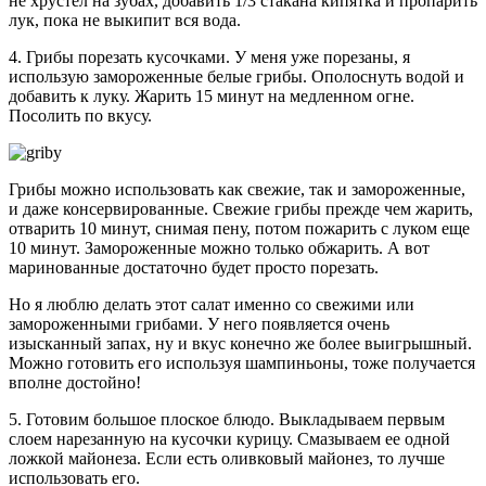
не хрустел на зубах, добавить 1/3 стакана кипятка и пропарить
лук, пока не выкипит вся вода.
4. Грибы порезать кусочками. У меня уже порезаны, я
использую замороженные белые грибы. Ополоснуть водой и
добавить к луку. Жарить 15 минут на медленном огне.
Посолить по вкусу.
Грибы можно использовать как свежие, так и замороженные,
и даже консервированные. Свежие грибы прежде чем жарить,
отварить 10 минут, снимая пену, потом пожарить с луком еще
10 минут. Замороженные можно только обжарить. А вот
маринованные достаточно будет просто порезать.
Но я люблю делать этот салат именно со свежими или
замороженными грибами. У него появляется очень
изысканный запах, ну и вкус конечно же более выигрышный.
Можно готовить его используя шампиньоны, тоже получается
вполне достойно!
5. Готовим большое плоское блюдо. Выкладываем первым
слоем нарезанную на кусочки курицу. Смазываем ее одной
ложкой майонеза. Если есть оливковый майонез, то лучше
использовать его.