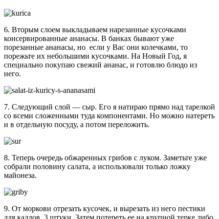
6. Вторым слоем выкладываем нарезанные кусочками
консервированные ананасы. В банках бывают уже
порезанные ананасы, но если у Вас они колечками, то
порежьте их небольшими кусочками. На Новый Год, я
специально покупаю свежий ананас, и готовлю блюдо из
него.
7. Следующий слой — сыр. Его я натираю прямо над тарелкой
со всеми сложенными туда компонентами. Но можно натереть
и в отдельную посуду, а потом переложить.
8. Теперь очередь обжаренных грибов с луком. Заметьте уже
собрали половину салата, а использовали только ложку
майонеза.
9. От моркови отрезать кусочек, и вырезать из него пестики
для каллов, 3 штуки. Затем потереть ее на крупной терке либо