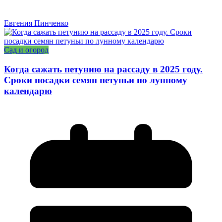
Евгения Пинченко
Сад и огород
Когда сажать петунию на рассаду в 2025 году.
Сроки посадки семян петуньи по лунному
календарю