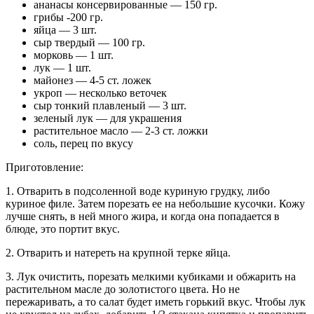
ананасы консервированные — 150 гр.
грибы -200 гр.
яйца — 3 шт.
сыр твердый — 100 гр.
морковь — 1 шт.
лук — 1 шт.
майонез — 4-5 ст. ложек
укроп — несколько веточек
сыр тонкий плавленый — 3 шт.
зеленый лук — для украшения
растительное масло — 2-3 ст. ложки
соль, перец по вкусу
Приготовление:
1. Отварить в подсоленной воде куриную грудку, либо
куриное филе. Затем порезать ее на небольшие кусочки. Кожу
лучше снять, в ней много жира, и когда она попадается в
блюде, это портит вкус.
2. Отварить и натереть на крупной терке яйца.
3. Лук очистить, порезать мелкими кубиками и обжарить на
растительном масле до золотистого цвета. Но не
пережаривать, а то салат будет иметь горький вкус. Чтобы лук