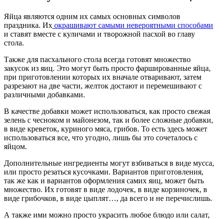
Яйца являются одним их самых основных символов
праздника. Их
окрашивают самыми невероятными способами
и ставят вместе с куличами и творожной пасхой во главу
стола.
Также для пасхального стола всегда готовят множество
закусок из яиц. Это могут быть просто фаршированные яйца,
при приготовлении которых их вначале отваривают, затем
разрезают на две части, желток достают и перемешивают с
различными добавками.
В качестве добавки может использоваться, как просто свежая
зелень с чесноком и майонезом, так и более сложные добавки,
в виде креветок, куриного мяса, грибов. То есть здесь может
использоваться все, что угодно, лишь бы это сочеталось с
яйцом.
Дополнительные ингредиенты могут взбиваться в виде мусса,
или просто резаться кусочками. Вариантов приготовления,
так же как и вариантов оформления самих яиц, может быть
множество. Их готовят в виде лодочек, в виде корзиночек, в
виде грибочков, в виде цыплят…, да всего и не перечислишь.
А также ими можно просто украсить любое блюдо или салат,