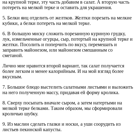
на крупной терке, эту часть добавим в салат. А вторую часть
потереть на мелкой терке и оставить для украшения.
5. Белки яиц отделить от желтков. Желтки порезать на мелкие
кубики, а белки потереть на мелкой терке.
6. В большую миску сложить порезанную куриную грудку,
лук, измельченные огурцы, сыр, потертый на крупной терке и
желтки. Посолить и поперчить по вкусу, перемешать и
заправить майонезом, или майонезом смешанным со
сметаной.
Лично мне нравится второй вариант, так салат получается
более легким и менее калорийным. И на мой взгляд более
вкусным.
7. Большое блюдо выстелить салатными листьями и выложить
на него полученную массу, придавая ей форму кролика.
8. Сверху посыпать вначале сыром, а затем натертыми на
мелкой терке белками. Таким образом, мы сформировали
кроличью шубку.
9. Из маслин сделать глазки и носки, а уши соорудить из
листьев пекинской капусты.