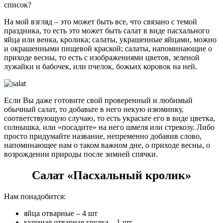
список?
На мой взгляд – это может быть все, что связано с темой
праздника, то есть это может быть салат в виде пасхального
яйца или венка, кролика; салаты, украшенные яйцами, можно
и окрашенными пищевой краской; салаты, напоминающие о
приходе весны, то есть с изображениями цветов, зеленой
лужайки и бабочек, или пчелок, божьих коровок на ней.
Если Вы даже готовите свой проверенный и любимый
обычный салат, то добавьте в него некую изюминку,
соответствующую случаю, то есть украсьте его в виде цветка,
солнышка, или «посадите» на него шмеля или стрекозу. Либо
просто придумайте название, непременно добавив слово,
напоминающее нам о таком важном дне, о приходе весны, о
возрождении природы после зимней спячки.
Салат «Пасхальный кролик»
Нам понадобится:
яйца отварные – 4 шт
куриная отварная грудка – 1 шт