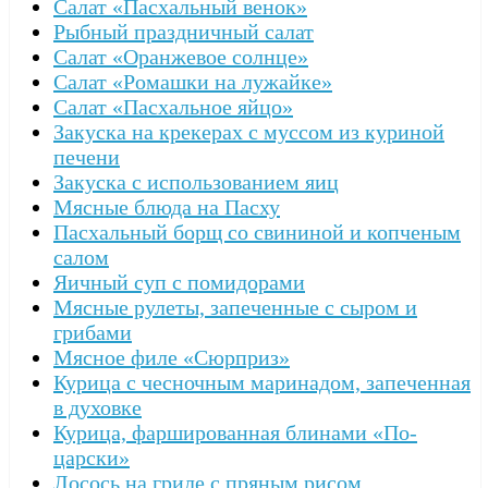
Салат «Пасхальный венок»
Рыбный праздничный салат
Салат «Оранжевое солнце»
Салат «Ромашки на лужайке»
Салат «Пасхальное яйцо»
Закуска на крекерах с муссом из куриной
печени
Закуска с использованием яиц
Мясные блюда на Пасху
Пасхальный борщ со свининой и копченым
салом
Яичный суп с помидорами
Мясные рулеты, запеченные с сыром и
грибами
Мясное филе «Сюрприз»
Курица с чесночным маринадом, запеченная
в духовке
Курица, фаршированная блинами «По-
царски»
Лосось на гриле с пряным рисом