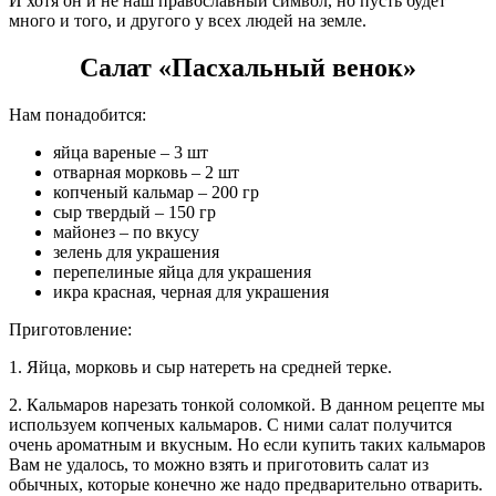
И хотя он и не наш православный символ, но пусть будет
много и того, и другого у всех людей на земле.
Салат «Пасхальный венок»
Нам понадобится:
яйца вареные – 3 шт
отварная морковь – 2 шт
копченый кальмар – 200 гр
сыр твердый – 150 гр
майонез – по вкусу
зелень для украшения
перепелиные яйца для украшения
икра красная, черная для украшения
Приготовление:
1. Яйца, морковь и сыр натереть на средней терке.
2. Кальмаров нарезать тонкой соломкой. В данном рецепте мы
используем копченых кальмаров. С ними салат получится
очень ароматным и вкусным. Но если купить таких кальмаров
Вам не удалось, то можно взять и приготовить салат из
обычных, которые конечно же надо предварительно отварить.