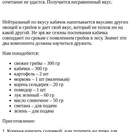
сочетание не удастся. Получается несравненный вкус.
Нейтральный по вкусу кабачок напитывается вкусами других
овощей и грибов и дает свой вкус, который не похож ни на
какой другой. Не зря же сезоны поспевания кабачка
совпадают по срокам с появлением грибов в лесу. Значит эти
два компонента должны научиться дружить.
Нам понадобится:
свежие грибы – 300 гр
кабачки – 300 гр
картофель – 2 шт
морковь – 1 шт (маленькая)
корень сельдерея – 20 гр
помидор – 1 шт
лук зеленый – 60 гр
масло сливочное – 50 гр
сметана – для подачи
зелень – для подачи
Приготовление:
1. Коренья нарезать соломкой, или потереть на терке для