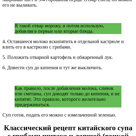
его не выливать.
Я такой отвар морожу, и потом использую,
добавляя в первые или вторые блюда.
4. Оставшееся молоко вскипятить в отдельной кастрюле и
влить его в кастрюлю с грибами.
5. Положить отварной картофель и обжаренный лук.
6. Довести суп до кипения и тут же выключить.
Как правило, после добавления молока, сливок
или сметаны, суп доводят только до кипения, и не
кипятят. Это правило, которого желательно
придерживаться.
Суп готов, подать его можно с измельченной зеленью.
Классический рецепт китайского супа