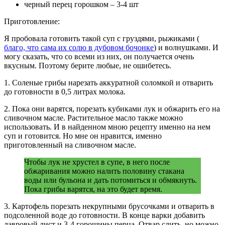
черный перец горошком – 3-4 шт
Приготовление:
Я пробовала готовить такой суп с груздями, рыжиками (
благо, что сама их солю в дубовом бочонке
) и волнушками. И
могу сказать, что со всеми из них, он получается очень
вкусным. Поэтому берите любые, не ошибетесь.
1. Соленые грибы нарезать аккуратной соломкой и отварить
до готовности в 0,5 литрах молока.
2. Пока они варятся, порезать кубиками лук и обжарить его на
сливочном масле. Растительное масло также можно
использовать. И в найденном мною рецепту именно на нем
суп и готовится. Но мне он нравится, именно
приготовленный на сливочном масле.
Чтобы лук не хрустел в супе, в него после
обжаривания можно налить половину стакана
воды или бульона и дать потомиться и обмякнуть.
Пока грибы варятся, на это будет время.
3. Картофель порезать некрупными брусочками и отварить в
подсоленной воде до готовности. В конце варки добавить
лавровый лист и 3-4 горошины перца. Отвар слить, но можно