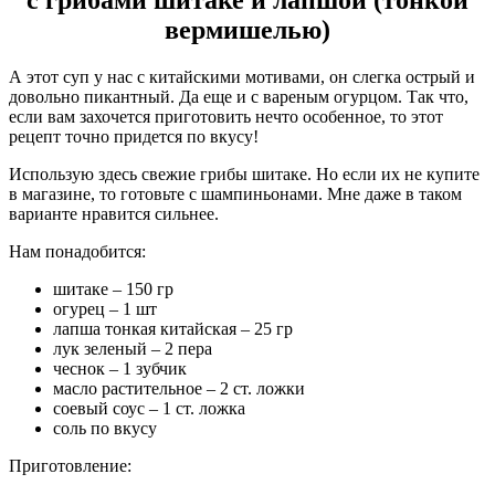
с грибами шитаке и лапшой (тонкой
вермишелью)
А этот суп у нас с китайскими мотивами, он слегка острый и
довольно пикантный. Да еще и с вареным огурцом. Так что,
если вам захочется приготовить нечто особенное, то этот
рецепт точно придется по вкусу!
Использую здесь свежие грибы шитаке. Но если их не купите
в магазине, то готовьте с шампиньонами. Мне даже в таком
варианте нравится сильнее.
Нам понадобится:
шитаке – 150 гр
огурец – 1 шт
лапша тонкая китайская – 25 гр
лук зеленый – 2 пера
чеснок – 1 зубчик
масло растительное – 2 ст. ложки
соевый соус – 1 ст. ложка
соль по вкусу
Приготовление: