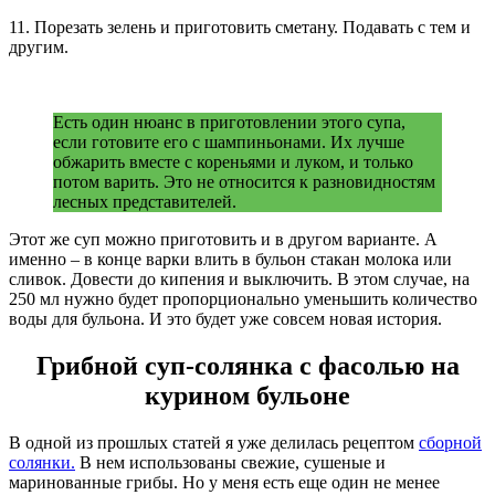
11. Порезать зелень и приготовить сметану. Подавать с тем и
другим.
Есть один нюанс в приготовлении этого супа,
если готовите его с шампиньонами. Их лучше
обжарить вместе с кореньями и луком, и только
потом варить. Это не относится к разновидностям
лесных представителей.
Этот же суп можно приготовить и в другом варианте. А
именно – в конце варки влить в бульон стакан молока или
сливок. Довести до кипения и выключить. В этом случае, на
250 мл нужно будет пропорционально уменьшить количество
воды для бульона. И это будет уже совсем новая история.
Грибной суп-солянка с фасолью на
курином бульоне
В одной из прошлых статей я уже делилась рецептом
сборной
солянки.
В нем использованы свежие, сушеные и
маринованные грибы. Но у меня есть еще один не менее