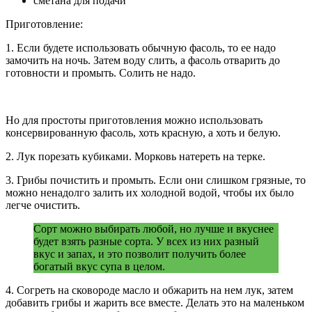
сметана для подачи
Приготовление:
1. Если будете использовать обычную фасоль, то ее надо
замочить на ночь. Затем воду слить, а фасоль отварить до
готовности и промыть. Солить не надо.
Но для простоты приготовления можно использовать
консервированную фасоль, хоть красную, а хоть и белую.
2. Лук порезать кубиками. Морковь натереть на терке.
3. Грибы почистить и промыть. Если они слишком грязные, то
можно ненадолго залить их холодной водой, чтобы их было
легче очистить.
Сорт можно выбирать любой, но лучше и вкуснее
будет взять разные сорта. У всех из них разный
вкус и запах, и это позволит получить более
богатый вкус супа в целом.
4. Согреть на сковороде масло и обжарить на нем лук, затем
добавить грибы и жарить все вместе. Делать это на маленьком