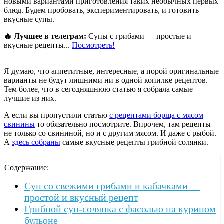
новыми вариантами приготовления таких необычных первых
блюд. Будем пробовать, экспериментировать, и готовить
вкусные супы.
🔥 Лучшее в телеграм:
Супы с грибами — простые и
вкусные рецепты...
Посмотреть!
Я думаю, что аппетитные, интересные, а порой оригинальные
варианты не будут лишними ни в одной копилке рецептов.
Тем более, что в сегодняшнюю статью я собрала самые
лучшие из них.
А если вы пропустили статью
с рецептами борща с мясом
свинины
то обязательно посмотрите. Впрочем, там рецепты
не только со свининой, но и с другим мясом. И даже с рыбой.
А
здесь собраны
самые вкусные рецепты грибной солянки.
Содержание:
Суп со свежими грибами и кабачками —
простой и вкусный рецепт
Грибной суп-солянка с фасолью на курином
бульоне