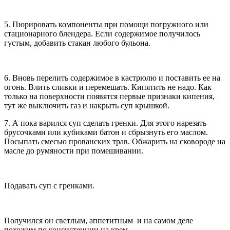
5. Пюрировать компоненты при помощи погружного или
стационарного блендера. Если содержимое получилось
густым, добавить стакан любого бульона.
6. Вновь перелить содержимое в кастрюлю и поставить ее на
огонь. Влить сливки и перемешать. Кипятить не надо. Как
только на поверхности появятся первые признаки кипения,
тут же выключить газ и накрыть суп крышкой.
7. А пока варился суп сделать гренки. Для этого нарезать
брусочками или кубиками батон и сбрызнуть его маслом.
Посыпать смесью прованских трав. Обжарить на сковороде на
масле до румяности при помешивании.
Подавать суп с гренками.
Получился он светлым, аппетитным и на самом деле
похожим по консистенции на крем.