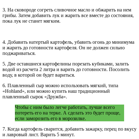
3. На сковороде согреть сливочное масло и обжарить на нем
грибы. Затем добавить лук и жарить все вместе до состояния,
пока лук не станет мягким.
4. Добавить натертый картофель, убавить огонь до минимума
и жарить до готовности картофеля. Он не должен сильно
поджариваться.
5. Две оставшиеся картофелины порезать кубиками, залить
водой из расчета 2 литра и варить до готовности. Посолить
воду, в которой он будет вариться.
6. Плавленный сыр можно использовать мягкий, типа
«Hohland», или можно купить наш традиционный
плавленный сырок «Дружба».
Чтобы с ним было легче работать, лучше всего
потереть его на терке. А сделать это будет проще,
если заморозить его в морозилке.
7. Когда картофель сварится, добавить зажарку, перец по вкусу
и лавровый лист. Варить 5 минут.