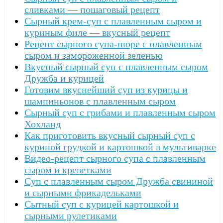
сливками — пошаговый рецепт
Сырный крем-суп с плавленным сыром и
куриным филе — вкусный рецепт
Рецепт сырного супа-пюре с плавленным
сыром и замороженной зеленью
Вкусный сырный суп с плавленным сыром
Дружба и курицей
Готовим вкуснейший суп из курицы и
шампиньонов с плавленным сыром
Сырный суп с грибами и плавленным сыром
Хохланд
Как приготовить вкусный сырный суп с
куриной грудкой и картошкой в мультиварке
Видео-рецепт сырного супа с плавленным
сыром и креветками
Суп с плавленным сыром Дружба свининой
и сырными фрикадельками
Сытный суп с курицей картошкой и
сырными рулетиками