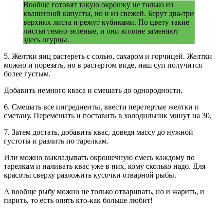
Вообще готовят такую окрошку не только из
квашенной капусты, но и из свежей. Берут два-три
верхних листа и режут кубиками. По цвету такие
листья темно-зеленые, и они вполне заменяют
здесь огурцы.
5. Желтки яиц растереть с солью, сахаром и горчицей. Желтки
можно и порезать, но в растертом виде, наш суп получится
более густым.
Добавить немного кваса и смешать до однородности.
6. Смешать все ингредиенты, ввести перетертые желтки и
сметану. Перемешать и поставить в холодильник минут на 30.
7. Затем достать, добавить квас, доведя массу до нужной
густоты и разлить по тарелкам.
Или можно выкладывать окрошечную смесь каждому по
тарелкам и наливать квас уже в них, кому сколько надо. Для
красоты сверху разложить кусочки отварной рыбы.
А вообще рыбу можно не только отваривать, но и жарить, и
парить, то есть опять кто-как больше любит!