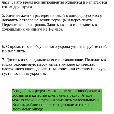
часа. За это время все ингредиенты охладятся и напитаются
соком друг друга.
5. Яичные желтки растереть вилкой в однородную массу,
добавить 2 столовые ложки горчицы и перемешать.
Переложить в кастрюлю. Залить квасом и поставить в
холодильник минимум на 1-2 часа.
6. С промытого и обсушенного укропа удалить грубые стебли
и измельчить.
7. Достать из холодильника все составляющие. Положить в
миску окрошечную массу, налить нужное количество
настоянного кваса, добавить майонез или сметану по вкусу и
густо посыпать укропом.
В подобный рецепт можно внести разнообразие и
добавить в качестве компонента редис. А еще
можно свежие огурчики заменить малосольными.
Все это добавит новые интересные оттенки
любимому блюду.