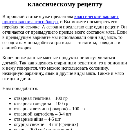
классическому рецепту
В прошлой статье я уже предлагала
классический вариант
приготовления этого блюда
, и Вы можете посмотреть его
перейдя по ссылке. А сегодня предлагаю еще один рецепт. Он
отличается от предыдущего прежде всего составом мяса. Если
в предыдущем варианте мы использовали один вид мяса, то
сегодня нам понадобится три вида — телятина, говядина и
свиной окорок.
Конечно же данные мясные продукты не могут являться
догмой. Так как я делюсь старинным рецептом, то в описании
к нему говорится, что можно использовать солонину,
нежирную баранину, язык и другие виды мяса. Также и мясо
птицы и дичи.
Нам понадобится:
отварная телятина – 100 гр
отварная говядина – 100 гр
отварная ветчина ( окорок) – 100 гр
отварной картофель – 3-4 шт
отварные яйца – 4-5 шт
огурцы свежие – 4 шт (средних)
редис – 200 гр ( по желанию)