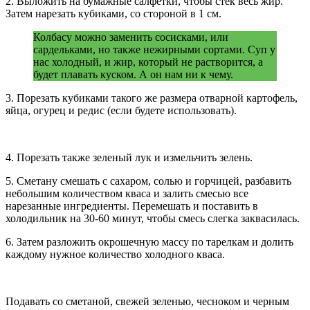
2. Выложить на бумажные салфетки, чтобы стек весь жир.
Затем нарезать кубиками, со стороной в 1 см.
Колбасу можно заменить сосисками, или
сардельками, но также нежирными сортами. Суп у
нас холодный, и жир, который не растворится, а
будет плавать куском. А он нам ни к чему.
3. Порезать кубиками такого же размера отварной картофель,
яйца, огурец и редис (если будете использовать).
4. Порезать также зеленый лук и измельчить зелень.
5. Сметану смешать с сахаром, солью и горчицей, разбавить
небольшим количеством кваса и залить смесью все
нарезанные ингредиенты. Перемешать и поставить в
холодильник на 30-60 минут, чтобы смесь слегка заквасилась.
6. Затем разложить окрошечную массу по тарелкам и долить
каждому нужное количество холодного кваса.
Подавать со сметаной, свежей зеленью, чесноком и черным