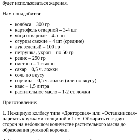
будет использоваться жареная.
Нам понадобится:
колбаса – 300 гр
картофель отварной – 3-4 шт
яйца отварные – 4-5 шт
огурцы свежие – 4 шт (средние)
лук зеленый – 100 гр
петрушка, укроп – по 50 гр
редис – 250 гр
сметана – 1 стакан
сахар – 0,5 ч. ложки
соль по вкусу
горчица – 0,5 ч. ложки (или по вкусу)
квас – 1,5 литра
растительное масло – 1-2 ст. ложки
Приготовление:
1. Нежирную колбасу типа «Докторская» или «Останкинская»
нарезать кружками толщиной в 1 см. Обжарить ее с двух
сторон на небольшом количестве растительного масла до
образования румяной корочки.