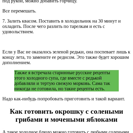
под рукой, можно добавить горчицу.
Все перемешать.
7. Залить квасом. Поставить в холодильник на 30 минут и
охладить. После чего разлить по тарелкам и есть с
удовольствием.
Если у Вас не оказалось зеленой редьки, она поспевает лишь к
концу лета, то замените ее редисом. Это также будет хорошим
дополнением.
Также я встречала старинные русские рецепты
этого холодного супа, где вместе с редькой
добавляли и тертую свежую морковь. Сама так
никогда не готовила, но такие рецепты есть.
Надо как-нибудь попробовать приготовить и такой вариант.
Как готовить окрошку с солеными
грибами и мочеными яблоками
А такое холодное блюдо можно готовить с любыми солеными