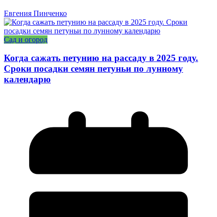
Евгения Пинченко
Сад и огород
Когда сажать петунию на рассаду в 2025 году.
Сроки посадки семян петуньи по лунному
календарю