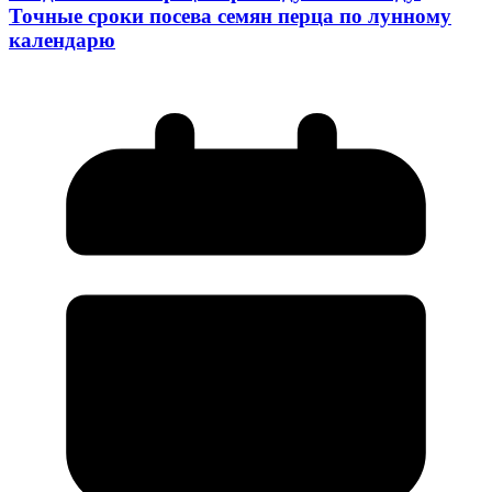
Точные сроки посева семян перца по лунному
календарю