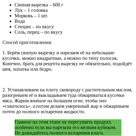
Свиная вырезка – 600 г
Лук – 1 головка
Морковь – 1 шт.
Вода
Специи – по вкусу
Соль, перец – по вкусу
Способ приготовления:
1. Берём свиную вырезку и нарезаем её на небольшие
кусочки, можно квадратные, а можно по типу полосок.
Конечно, брать для рецепта вырезку не обязательно, подойдёт
шея, лопатка или бедро.
2. Устанавливаем на плиту сковороду с растительным маслом,
разогреваем её и выкладываем туда обжариваться кусочки
мяса. Жарим вначале на большом огне, чтобы оно
«схватилось», а потом делаем умеренный жар и обжариваем
почти до полного испарения жидкости.
Главное на этом этапе не пересушить продукт,
особенно если вы нарезали его мелким кубиком.
Не дожидайтесь полного испарения влаги.