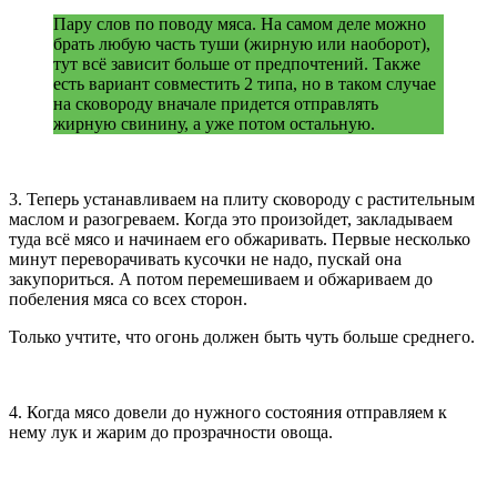
Пару слов по поводу мяса. На самом деле можно
брать любую часть туши (жирную или наоборот),
тут всё зависит больше от предпочтений. Также
есть вариант совместить 2 типа, но в таком случае
на сковороду вначале придется отправлять
жирную свинину, а уже потом остальную.
3. Теперь устанавливаем на плиту сковороду с растительным
маслом и разогреваем. Когда это произойдет, закладываем
туда всё мясо и начинаем его обжаривать. Первые несколько
минут переворачивать кусочки не надо, пускай она
закупориться. А потом перемешиваем и обжариваем до
побеления мяса со всех сторон.
Только учтите, что огонь должен быть чуть больше среднего.
4. Когда мясо довели до нужного состояния отправляем к
нему лук и жарим до прозрачности овоща.