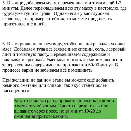
5. В конце добавляем муку, перемешиваем и томим ещё 1-2
минуты. Далее перекладываем всю эту массу в кастрюлю, где
будем уже тушить гуляш. Однако если у вас глубокая
сковорода, например сотейник, то можете продолжать
приготовление в ней.
6. В кастрюлю наливаем воду, чтобы она покрывала кусочки
мяса. Добавляем туда все заявленные специи, соль, лавровый
лист и томатную пасту. Перемешиваем содержимое и
накрываем крышкой. Уменьшаем огонь до минимального и
теперь тушим содержимое на протяжении 60-90 минут. В
процессе варки не забываем всё помешивать.
При желании на данном этапе вы можете ещё добавить
немного сметаны или сливок, так вкус станет более
насыщенным.
Кстати говоря, гранулированный чеснок отлично
заменяется обычным. Просто нарежьте его или
выдавите через пресс, но за минут 10-20 до
окончания приготовления.