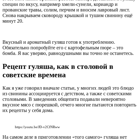
специи по вкусу, например хмели-сунели, кориандр и
прованские травы, солим, перчим и вносим лавровый лист.
Снова накрываем сковороду крышкой и тушим свинину ещё
минут 20.
Вкусный и ароматный гуляш готов к употреблению.
Обязательно попробуйте его с картофельным пюре – это
бомба. Я вас уверяю, равнодушными вы точно не останетесь.
Рецепт гуляша, как в столовой в
советские времена
Как я уже говорил вначале статьи, у многих людей это блюдо
из свинины ассоциируется с детством, а также с советскими
столовыми. В заведениях общепита подавали невероятно
вкусное мясо с пюрешкой, отчего многие пытаются повторить
их рецепты у себя дома.
https://youtu.be/JD-v2CfNRww
На самом деле в приготовлении «того самого» гуляша нет