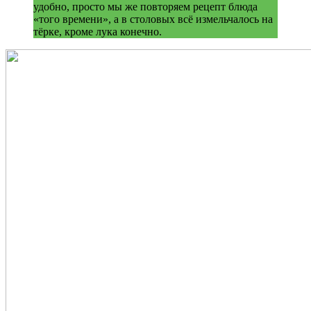
удобно, просто мы же повторяем рецепт блюда
«того времени», а в столовых всё измельчалось на
тёрке, кроме лука конечно.