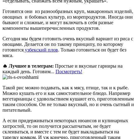
«отделывать, снабжать всем нужным, украшать».
Готовятся они из разнообразных круп, макаронных изделий,
овощных и бобовых культур, из морепродуктов. Иногда они
бывают и сложные, и могут включать в себя разные
компоненты вышеперечисленных продуктов.
Сегодня мы будем готовить очень вкусный вариант из риса с
овощами. Делается он по такому принципу, по которому
готовится
узбекский плов
. Только готовиться он будет без
мяса.
🔥 Лучшее в телеграм:
Простые и вкусные гарниры на
каждый день. Готовим...
Посмотреть!
Такой рис можно подавать, как к мясу, птице, так и к рыбе.
Можно кушать его и как самостоятельное блюдо. Например
вегетарианцы с удовольствием кушают его, приготовленным
таким способом. Он не только вкусный, но и очень сытный и
питательный.
А если придерживаться некоторых нюансов и кулинарных
хитростей, то он получится рассыпчатым, не будет
склеиваться, и вместе с тем не будет выкладываться на
тарелку комком. И уж конечно, приготовленный таким