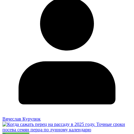
Вячеслав Курулюк