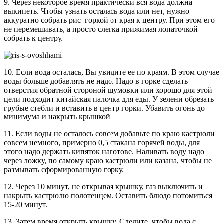
9. Через некоторое время практически вся вода должна
выкипеть. Чтобы узнать осталась вода или нет, нужно
аккуратно собрать рис горкой от края к центру. При этом его
не перемешивать, а просто слегка прижимая лопаточкой
собрать к центру.
10. Если вода осталась, Вы увидите ее по краям. В этом случае
воды больше добавлять не надо. Надо в горке сделать
отверстия обратной стороной шумовки или хорошо для этой
цели подходит китайская палочка для еды. У зелени обрезать
грубые стебли и вставить в центр горки. Убавить огонь до
минимума и накрыть крышкой.
11. Если воды не осталось совсем добавьте по краю кастрюли
совсем немного, примерно 0,5 стакана горячей воды, для
этого надо держать кипяток наготове. Наливать воду надо
через ложку, по самому краю кастрюли или казана, чтобы не
размывать сформированную горку.
12. Через 10 минут, не открывая крышку, газ выключить и
накрыть кастрюлю полотенцем. Оставить блюдо потомиться
15-20 минут.
13. Затем время открыть крышку. Следите, чтобы вода с