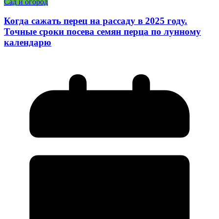
Сад и огород
Когда сажать перец на рассаду в 2025 году.
Точные сроки посева семян перца по лунному
календарю