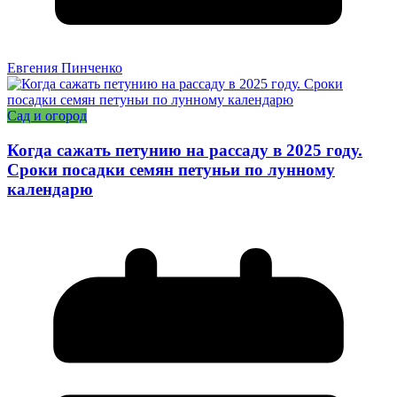
Евгения Пинченко
Сад и огород
Когда сажать петунию на рассаду в 2025 году.
Сроки посадки семян петуньи по лунному
календарю