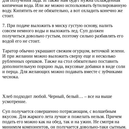
для получения льда. И также нам будет нужна охлажденная
кипяченая вода. Или же можно использовать бутилированную
воду. Кипятить ее не обязательно, а вот охладить конечно же
стоит.
7. При подаче выложить в миску густую основу, налить
совсем немного воды и выложить лед. Суп должен
получиться довольно густым, поэтому сильно разбавлять его
водой его не стоит.
Таратор обычно украшают свежим огурцом, веточкой зелени.
И при желании можно выложить сверху еще и несколько
рубленных орешков. Также на стол обязательно поставить
дополнительную порцию льда, вкусовые добавки в виде соли
и перца. Для желающих можно подавать вместе с зубчиками
чеснока.
Хлеб подходит любой. Черный, белый… – все на выше
усмотрение.
Суп получается совершенно потрясающим, с волшебным
вкусом. Для жаркого лета лучше и пожелать нельзя. Причем
подать его можно как на обед, так и на ужин. Не смотря на
минимум компонентов, он получается довольно-таки сытным.