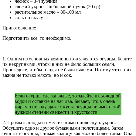
чеснок – 3-4 зубчика
свежий укроп – небольшой пучок (20 гр)
растительное масло – 80-100 мл
соль по вкусу
Приготовление:
Подготовить все, то необходимо.
1. Одним из основных компонентов являются огурцы. Берите
их некрупными, чтобы в них не было больших семян.
Проследите, чтобы плоды не были вялыми. Потому что в них
важна не только мякоть, но и сок.
Если огурцы слегка вялые, то залейте их холодной
водой и оставьте на час-два. Бывает, что в очень
жаркую погоду, даже с куста огурцы не имеют той
нужной степени свежести и хрусткости.
2. Промыть плоды и вместе с ними ополоснуть укроп.
Обсушить одно и другое бумажными полотенцами. Затем
очистить огурцы, снимая кожицу как можно более тонко. Она