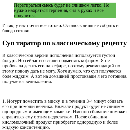
Перетираться смесь будет не слишком легко. Но
нужно набраться терпения, сил в руках и все
получится.
И так, у нас почти все готово. Осталось лишь ве собрать и
блюдо готово.
Суп таратор по классическому рецепту
В классической версии исполнения используется густой
йогурт. Но сейчас его стали подменять кефиром. Я не
пробовала делать его на кефире, поэтому рекомендаций по
этому поводу дать не могу. Хотя думаю, что суп получается
боле жидким. А вот на домашней простокваше я его готовила,
получается великолепно.
1. Йогурт поместить в миску, и в течении 3-4 минут сбивать
его при помощи венчика. Вначале продукт будет не слишком
однородным и имеющим комочки. Именно сбивание поможет
справиться ему с этим недостатком. После сбивания
кисломолочный продукт приобретет однородную и более
жидкую консистенцию.