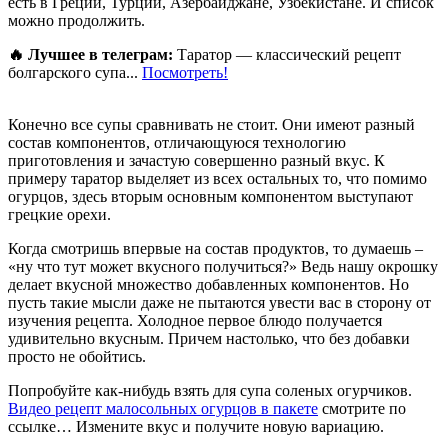
есть в Греции, Турции, Азербайджане, Узбекистане. И список
можно продолжить.
🔥 Лучшее в телеграм:
Таратор — классический рецепт
болгарского супа...
Посмотреть!
Конечно все супы сравнивать не стоит. Они имеют разный
состав компонентов, отличающуюся технологию
приготовления и зачастую совершенно разный вкус. К
примеру таратор выделяет из всех остальных то, что помимо
огурцов, здесь вторым основным компонентом выступают
грецкие орехи.
Когда смотришь впервые на состав продуктов, то думаешь –
«ну что тут может вкусного получиться?» Ведь нашу окрошку
делает вкусной множество добавленных компонентов. Но
пусть такие мысли даже не пытаются увести вас в сторону от
изучения рецепта. Холодное первое блюдо получается
удивительно вкусным. Причем настолько, что без добавки
просто не обойтись.
Попробуйте как-нибудь взять для супа соленых огурчиков.
Видео рецепт малосольных огурцов в пакете
смотрите по
ссылке… Измените вкус и получите новую вариацию.