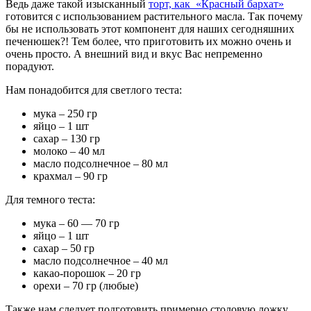
Ведь даже такой изысканный
торт, как «Красный бархат»
готовится с использованием растительного масла. Так почему
бы не использовать этот компонент для наших сегодняшних
печенюшек?! Тем более, что приготовить их можно очень и
очень просто. А внешний вид и вкус Вас непременно
порадуют.
Нам понадобится для светлого теста:
мука – 250 гр
яйцо – 1 шт
сахар – 130 гр
молоко – 40 мл
масло подсолнечное – 80 мл
крахмал – 90 гр
Для темного теста:
мука – 60 — 70 гр
яйцо – 1 шт
сахар – 50 гр
масло подсолнечное – 40 мл
какао-порошок – 20 гр
орехи – 70 гр (любые)
Также нам следует подготовить примерно столовую ложку