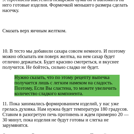
него готовые изделия. Формочкой меньшего размера сделать
насечку.
Смазать верх яичным желтком.
10. В тесто мы добавили сахара совсем немного. И поэтому
можно обсыпать им поверх желтка, на нем сахар будет
отлично держаться. Будет красиво смотреться, и вкуснее
получится. Не бойтесь, сильно сладко не будет.
Нужно сказать, что по этому рецепту выпечка
получается лишь с легким намеком на сладость.
Поэтому, Если Вы сластена, то можете увеличить
количество сладкого компонента.
11. Пока занимались формированием изделий, у нас уже
грелась духовка. Нам нужна будет температура 180 градусов.
Ставим в разогретую печь противень и ждем примерно 20 —
30 минут, пока изделия не будут готовы и слегка не
зарумянятся.