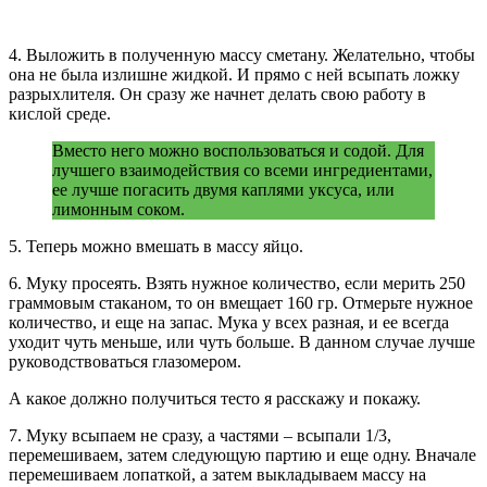
4. Выложить в полученную массу сметану. Желательно, чтобы
она не была излишне жидкой. И прямо с ней всыпать ложку
разрыхлителя. Он сразу же начнет делать свою работу в
кислой среде.
Вместо него можно воспользоваться и содой. Для
лучшего взаимодействия со всеми ингредиентами,
ее лучше погасить двумя каплями уксуса, или
лимонным соком.
5. Теперь можно вмешать в массу яйцо.
6. Муку просеять. Взять нужное количество, если мерить 250
граммовым стаканом, то он вмещает 160 гр. Отмерьте нужное
количество, и еще на запас. Мука у всех разная, и ее всегда
уходит чуть меньше, или чуть больше. В данном случае лучше
руководствоваться глазомером.
А какое должно получиться тесто я расскажу и покажу.
7. Муку всыпаем не сразу, а частями – всыпали 1/3,
перемешиваем, затем следующую партию и еще одну. Вначале
перемешиваем лопаткой, а затем выкладываем массу на