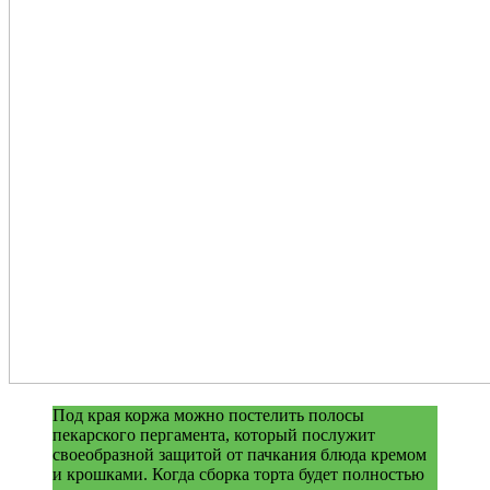
Под края коржа можно постелить полосы
пекарского пергамента, который послужит
своеобразной защитой от пачкания блюда кремом
и крошками. Когда сборка торта будет полностью