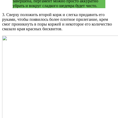
завершена, пергамент можно просто аккуратно
убрать и вокруг сладкого шедевра будет чисто.
3. Сверху положить второй корж и слегка придавить его
руками, чтобы появилось более плотное прилегание, крем
смог проникнуть в поры коржей и некоторое его количество
смазало края красных бисквитов.