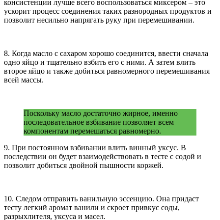
консистенции лучше всего воспользоваться миксером – это
ускорит процесс соединения таких разнородных продуктов и
позволит несильно напрягать руку при перемешивании.
8. Когда масло с сахаром хорошо соединится, ввести сначала
одно яйцо и тщательно взбить его с ними. А затем влить
второе яйцо и также добиться равномерного перемешивания
всей массы.
Поскольку масло достаточно жирное, именно
последовательное взбивание позволяет всем
компонентам перемешаться равномерно.
9. При постоянном взбивании влить винный уксус. В
последствии он будет взаимодействовать в тесте с содой и
позволит добиться двойной пышности коржей.
10. Следом отправить ванильную эссенцию. Она придаст
тесту легкий аромат ванили и скроет привкус соды,
разрыхлителя, уксуса и масел.