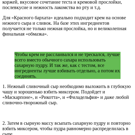
коржей, вкусовое сочетание теста и кремовой прослойки,
послевкусие и нежность лакомства во рту и т.д.
Для «Красного бархата» идеально подходит крем на основе
нежного сыра и сливок. На базе этих ингредиентов
получается не только нежная прослойка, но и великолепная
финальная «обмазка».
Чтобы крем не расслаивался и не трескался, лучше
всего вместо обычного сахара использовать
сахарную пудру. И так же, как с тестом, все
ингредиенты лучше взбивать отдельно, а потом их
соединять.
1. Нежный сливочный сыр необходимо выложить в глубокую
чашу и хорошенько взбить миксером. Подойдет и
«Маскарпоне», и «Рикотта», и «Филадельфия» и даже любой
сливочно-творожный сыр.
2. Затем в сырную массу всыпать сахарную пудру и повторно
взбить миксером, чтобы пудра равномерно распределилась в
сыре.