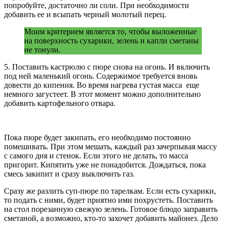
попробуйте, достаточно ли соли. При необходимости
добавить ее и всыпать черный молотый перец.
Моим критерием является то, чтобы выложенные
на поверхность сухарики, зелень и капли сметаны
не тонули.
5. Поставить кастрюлю с пюре снова на огонь. И включить
под ней маленький огонь. Содержимое требуется вновь
довести до кипения. Во время нагрева густая масса еще
немного загустеет. В этот момент можно дополнительно
добавить картофельного отвара.
Пока пюре будет закипать, его необходимо постоянно
помешивать. При этом мешать, каждый раз зачерпывая массу
с самого дня и стенок. Если этого не делать, то масса
пригорит. Кипятить уже не понадобится. Дождаться, пока
смесь закипит и сразу выключить газ.
Сразу же разлить суп-пюре по тарелкам. Если есть сухарики,
то подать с ними, будет приятно ими похрустеть. Поставить
на стол порезанную свежую зелень. Готовое блюдо заправить
сметаной, а возможно, кто-то захочет добавить майонез. Дело