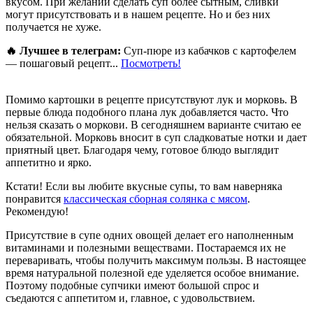
вкусом. При желании сделать суп более сытным, сливки
могут присутствовать и в нашем рецепте. Но и без них
получается не хуже.
🔥 Лучшее в телеграм:
Суп-пюре из кабачков с картофелем
— пошаговый рецепт...
Посмотреть!
Помимо картошки в рецепте присутствуют лук и морковь. В
первые блюда подобного плана лук добавляется часто. Что
нельзя сказать о моркови. В сегодняшнем варианте считаю ее
обязательной. Морковь вносит в суп сладковатые нотки и дает
приятный цвет. Благодаря чему, готовое блюдо выглядит
аппетитно и ярко.
Кстати! Если вы любите вкусные супы, то вам наверняка
понравится
классическая сборная солянка с мясом
.
Рекомендую!
Присутствие в супе одних овощей делает его наполненным
витаминами и полезными веществами. Постараемся их не
переваривать, чтобы получить максимум пользы. В настоящее
время натуральной полезной еде уделяется особое внимание.
Поэтому подобные супчики имеют большой спрос и
съедаются с аппетитом и, главное, с удовольствием.