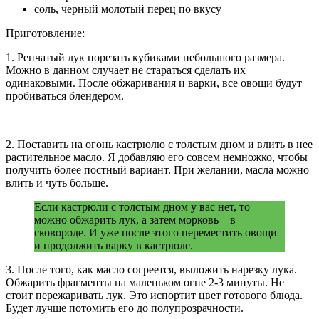
соль, черный молотый перец по вкусу
Приготовление:
1. Репчатый лук порезать кубиками небольшого размера.
Можно в данном случает не стараться сделать их
одинаковыми. После обжаривания и варки, все овощи будут
пробиваться блендером.
2. Поставить на огонь кастрюлю с толстым дном и влить в нее
растительное масло. Я добавляю его совсем немножко, чтобы
получить более постный вариант. При желании, масла можно
влить и чуть больше.
Если кастрюли с толстым дном у вас нет, то
можно обжарить лук, а затем морковь – в
сковороде. И уже после этого переместить овощи
и продолжить варку в кастрюле.
3. После того, как масло согреется, выложить нарезку лука.
Обжарить фрагменты на маленьком огне 2-3 минуты. Не
стоит пережаривать лук. Это испортит цвет готового блюда.
Будет лучше потомить его до полупрозрачности.