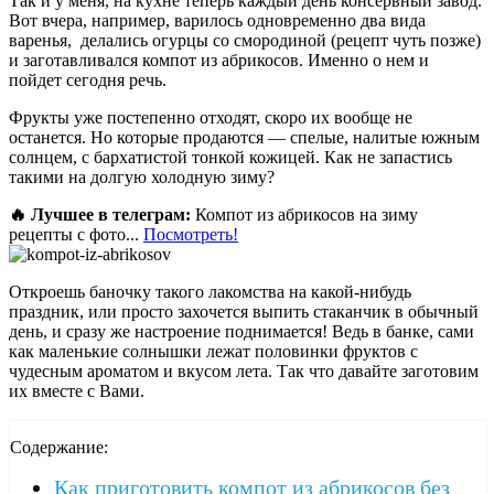
Так и у меня, на кухне теперь каждый день консервный завод.
Вот вчера, например, варилось одновременно два вида
варенья, делались огурцы со смородиной (рецепт чуть позже)
и заготавливался компот из абрикосов. Именно о нем и
пойдет сегодня речь.
Фрукты уже постепенно отходят, скоро их вообще не
останется. Но которые продаются — спелые, налитые южным
солнцем, с бархатистой тонкой кожицей. Как не запастись
такими на долгую холодную зиму?
🔥 Лучшее в телеграм:
Компот из абрикосов на зиму
рецепты с фото...
Посмотреть!
Откроешь баночку такого лакомства на какой-нибудь
праздник, или просто захочется выпить стаканчик в обычный
день, и сразу же настроение поднимается! Ведь в банке, сами
как маленькие солнышки лежат половинки фруктов с
чудесным ароматом и вкусом лета. Так что давайте заготовим
их вместе с Вами.
Содержание:
Как приготовить компот из абрикосов без