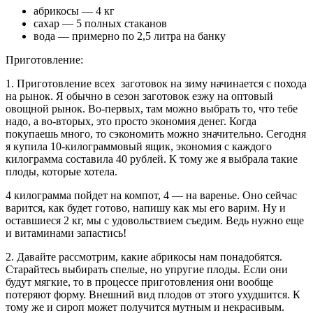
абрикосы — 4 кг
сахар — 5 полных стаканов
вода — примерно по 2,5 литра на банку
Приготовление:
1. Приготовление всех заготовок на зиму начинается с похода
на рынок. Я обычно в сезон заготовок езжу на оптовый
овощной рынок. Во-первых, там можно выбрать то, что тебе
надо, а во-вторых, это просто экономия денег. Когда
покупаешь много, то сэкономить можно значительно. Сегодня
я купила 10-килограммовый ящик, экономия с каждого
килограмма составила 40 рублей. К тому же я выбрала такие
плоды, которые хотела.
4 килограмма пойдет на компот, 4 — на варенье. Оно сейчас
варится, как будет готово, напишу как мы его варим. Ну и
оставшиеся 2 кг, мы с удовольствием съедим. Ведь нужно еще
и витаминами запастись!
2. Давайте рассмотрим, какие абрикосы нам понадобятся.
Старайтесь выбирать спелые, но упругие плоды. Если они
будут мягкие, то в процессе приготовления они вообще
потеряют форму. Внешний вид плодов от этого ухудшится. К
тому же и сироп может получится мутным и некрасивым.