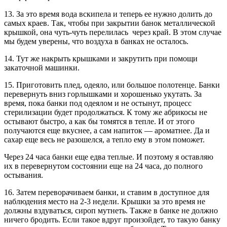
13. За это время вода вскипела и теперь ее нужно долить до
самых краев. Так, чтобы при закрытии банок металлической
крышкой, она чуть-чуть перелилась через край. В этом случае
мы будем уверены, что воздуха в банках не осталось.
14. Тут же накрыть крышками и закрутить при помощи
закаточной машинки.
15. Приготовить плед, одеяло, или большое полотенце. Банки
перевернуть вниз горлышками и хорошенько укутать. За
время, пока банки под одеялом и не остынут, процесс
стерилизации будет продолжаться. К тому же абрикосы не
остывают быстро, а как бы томятся в тепле. И от этого
получаются еще вкуснее, а сам напиток — ароматнее. Да и
сахар еще весь не разошелся, а тепло ему в этом поможет.
Через 24 часа банки еще едва теплые. И поэтому я оставляю
их в перевернутом состоянии еще на 24 часа, до полного
остывания.
16. Затем переворачиваем банки, и ставим в доступное для
наблюдения место на 2-3 недели. Крышки за это время не
должны вздуваться, сироп мутнеть. Также в банке не должно
ничего бродить. Если такое вдруг произойдет, то такую банку