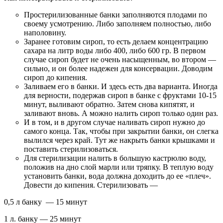
Простерилизованные банки заполняются плодами по
своему усмотрению. Либо заполняем полностью, либо
наполовину.
Заранее готовим сироп, то есть делаем концентрацию
сахара на литр воды либо 400, либо 600 гр. В первом
случае сироп будет не очень насыщенным, во втором —
сильно, и он более надежен для консервации. Доводим
сироп до кипения.
Заливаем его в банки. И здесь есть два варианта. Иногда
для верности, подержав сироп в банке с фруктами 10-15
минут, выливают обратно. Затем снова кипятят, и
заливают вновь. А можно налить сироп только один раз.
И в том, и в другом случае наливать сироп нужно до
самого конца. Так, чтобы при закрытии банки, он слегка
вылился через край. Тут же накрыть банки крышками и
поставить стерилизоваться.
Для стерилизации налить в большую кастрюлю воду,
положив на дно слой марли или тряпку. В теплую воду
установить банки, вода должна доходить до ее «плеч».
Довести до кипения. Стерилизовать —
0,5 л банку — 15 минут
1 л. банку — 25 минут