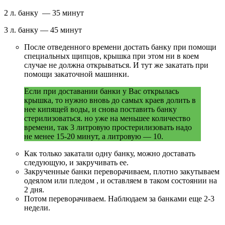
2 л. банку — 35 минут
3 л. банку — 45 минут
После отведенного времени достать банку при помощи
специальных щипцов, крышка при этом ни в коем
случае не должна открываться. И тут же закатать при
помощи закаточной машинки.
Если при доставании банки у Вас открылась
крышка, то нужно вновь до самых краев долить в
нее кипящей воды, и снова поставить банку
стерилизоваться. но уже на меньшее количество
времени, так 3 литровую простерилизовать надо
не менее 15-20 минут, а литровую — 10.
Как только закатали одну банку, можно доставать
следующую, и закручивать ее.
Закрученные банки переворачиваем, плотно закутываем
одеялом или пледом , и оставляем в таком состоянии на
2 дня.
Потом переворачиваем. Наблюдаем за банками еще 2-3
недели.