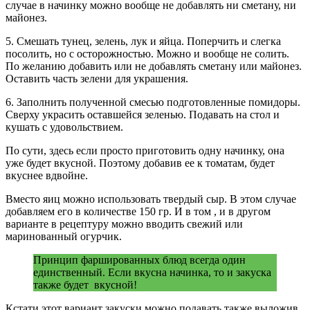
случае в начинку можно вообще не добавлять ни сметану, ни
майонез.
5. Смешать тунец, зелень, лук и яйца. Поперчить и слегка
посолить, но с осторожностью. Можно и вообще не солить.
По желанию добавить или не добавлять сметану или майонез.
Оставить часть зелени для украшения.
6. Заполнить полученной смесью подготовленные помидоры.
Сверху украсить оставшейся зеленью. Подавать на стол и
кушать с удовольствием.
По сути, здесь если просто приготовить одну начинку, она
уже будет вкусной. Поэтому добавив ее к томатам, будет
вкуснее вдвойне.
Вместо яиц можно использовать твердый сыр. В этом случае
добавляем его в количестве 150 гр. И в том , и в другом
варианте в рецептуру можно вводить свежий или
маринованный огурчик.
Принцип фаршированных блюд всегда один
единственный. Если вкусна начинка, то и закуска
также будет вкусной!
Кстати этот вариант закуски можно подавать также выложив