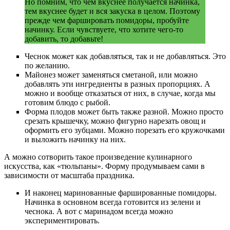
Но помним, что чем вкуснее получается начинка,
тем вкуснее будет и вся закуска в целом. Поэтому
прежде чем фаршировать помидоры, пробуйте
начинку. Если чувствуете, что хотите чего-то
добавить, то добавьте!
Чеснок может как добавляться, так и не добавляться. Это
по желанию.
Майонез может заменяться сметаной, или можно
добавлять эти ингредиенты в разных пропорциях. А
можно и вообще отказаться от них, в случае, когда мы
готовим блюдо с рыбой.
Форма плодов может быть также разной. Можно просто
срезать крышечку, можно фигурно нарезать овощ и
оформить его зубцами. Можно порезать его кружочками
и выложить начинку на них.
А можно сотворить такое произведение кулинарного
искусства, как «тюльпаны». Форму продумываем сами в
зависимости от масштаба праздника.
И наконец маринованные фаршированные помидоры.
Начинка в основном всегда готовится из зелени и
чеснока. А вот с маринадом всегда можно
экспериментировать.