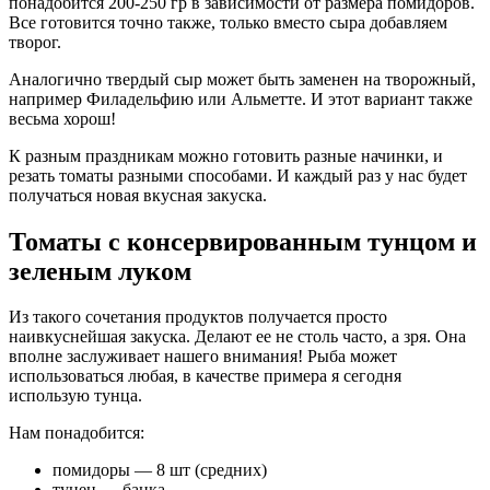
понадобится 200-250 гр в зависимости от размера помидоров.
Все готовится точно также, только вместо сыра добавляем
творог.
Аналогично твердый сыр может быть заменен на творожный,
например Филадельфию или Альметте. И этот вариант также
весьма хорош!
К разным праздникам можно готовить разные начинки, и
резать томаты разными способами. И каждый раз у нас будет
получаться новая вкусная закуска.
Томаты с консервированным тунцом и
зеленым луком
Из такого сочетания продуктов получается просто
наивкуснейшая закуска. Делают ее не столь часто, а зря. Она
вполне заслуживает нашего внимания! Рыба может
использоваться любая, в качестве примера я сегодня
использую тунца.
Нам понадобится:
помидоры — 8 шт (средних)
тунец — банка