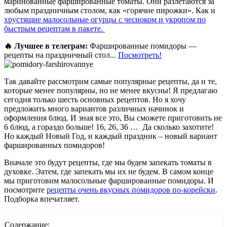
маринованные фаршированные томаты. Они разлетаются за
любым праздничным столом, как «горячие пирожки». Как и
хрустящие малосольные огурцы с чесноком и укропом по
быстрым рецептам в пакете.
🔥 Лучшее в телеграм:
Фаршированные помидоры —
рецепты на праздничный стол...
Посмотреть!
Так давайте рассмотрим самые популярные рецепты, да и те,
которые менее популярны, но не менее вкусны! Я предлагаю
сегодня только шесть основных рецептов. Но я хочу
предложить много вариантов различных начинок и
оформления блюд. И зная все это, Вы сможете приготовить не
6 блюд, а гораздо больше! 16, 26, 36 … Да сколько захотите!
Но каждый Новый Год, и каждый праздник – новый вариант
фаршированных помидоров!
Вначале это будут рецепты, где мы будем запекать томаты в
духовке. Эатем, где запекать мы их не будем. В самом конце
мы приготовим малосольные фаршированные помидоры. И
посмотрите
рецепты очень вкусных помидоров по-корейски
.
Подборка впечатляет.
Содержание: