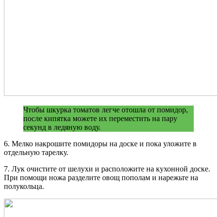
Чтобы шкурка томатов легче отошла от помидор,
после кипятка можете их переместить на пару
секунд в ледяную воду.
6. Мелко накрошите помидоры на доске и пока уложите в
отдельную тарелку.
7. Лук очистите от шелухи и расположите на кухонной доске.
При помощи ножа разделите овощ пополам и нарежьте на
полукольца.