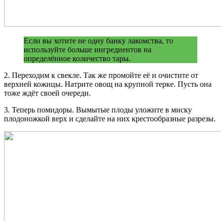
Если вы хотите не одну банку лакомства, то
используйте больше ингредиентов на
определённое количество тары.
2. Переходим к свекле. Так же промойте её и очистите от
верхней кожицы. Натрите овощ на крупной терке. Пусть она
тоже ждёт своей очереди.
3. Теперь помидоры. Вымытые плоды уложите в миску
плодоножкой верх и сделайте на них крестообразные разрезы.