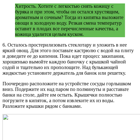
Хитрость. Хотите с легкостью снять кожицу с
буряка и при этом, чтобы он остался хрустящим,
ароматным и сочным? Тогда из кипятка выложите
овощи в холодную воду. Резкая смена температур
оставит в плодах все перечисленные качества, а
кожица удалится целым куском.
6. Осталось простерилизовать стеклотару и уложить в нее
яркий овощ. Для этого поставьте кастрюлю с водой на плиту
и доведите ее до кипения. Пока идет процесс закипания,
хорошенько вымойте каждую баночку с крышкой чайной
содой и тщательно их прополощите. Над булькающей
жидкостью установите держатель для банок или решетку.
Поочередно расположите на устройстве сосуды горлышком
вниз. Подержите их над паром по полминуты и расставьте
банки на столе, дайте им остыть. Крышечки полностью
погрузите в кипяток, а потом извлеките их из воды.
Разложите крышки рядом с банками.