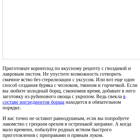
Приготовьте корнеплод по вкусному рецепту с гвоздикой и
лавровым листом. Не упустите возможность сотворить
смачное яство без стерилизации с уксусом. Или вот еще один
способ создания буряка с чесноком, тмином и горчичкой. Если
вы любите холодный борщ, сэкономив время, добавьте в него
заготовку из рубинового овоща с укропом. Ведь свекла
в
составе ингредиентов борща
находится в обязательном
порядке.
И вас точно не оставит равнодушным, если вы попробуете
лакомство с грецким орехом в остренькой заправке. А когда
мало времени, побалуйте родных яством быстрого
приготовления с приправами и пряным луком.