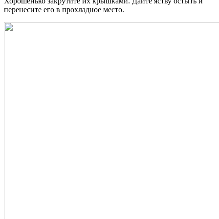
Хорошенько закрутите их крышками. Дайте яству остыть и
перенесите его в прохладное место.