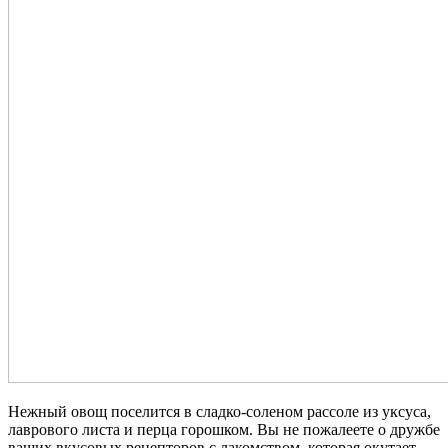
Нежный овощ поселится в сладко-соленом рассоле из уксуса,
лаврового листа и перца горошком. Вы не пожалеете о дружбе
ваших вкусовых рецепторов с лакомством, которая окутает