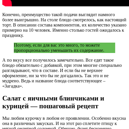
Конечно, преимущество такой подачи выглядит намного
более выигрышно. На столе блюдо смотрелось, как настоящий
торт. В описании состава компонентов, их количество указано
примерно на 10 человек. Именно столько гостей ожидалось к
празднику.
Поэтому, если для вас это много, то можете
пропорционально уменьшить их содержание.
А по вкусу все получилось замечательно. Все едят такое
блюдо обязательно с добавкой, при этом многие специально
разглядывают, что в составе. И если бы не верхнее
оформление, ни за что бы не догадались. Так это и не
мудрено. Ведь и название блюда соответствующее –
«Загадка».
Салат с яичными блинчиками и
курицей — пошаговый рецепт
Мы любим курочку в любом ее проявлении. Особенно вкусна
она в различных закусках. И на этот раз сплетите птицу к
мягкой омлетной соломкой. Обещаю, будет бесконечно