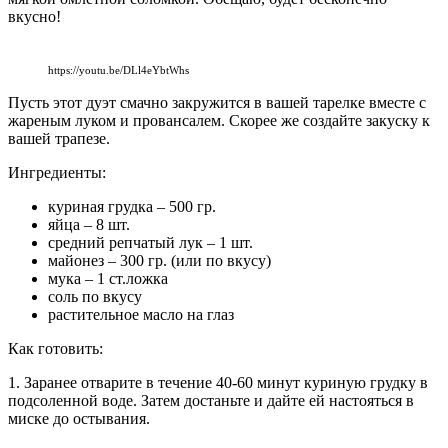
вкусно!
https://youtu.be/DLl4eYbtWhs
Пусть этот дуэт смачно закружится в вашей тарелке вместе с
жареным луком и провансалем. Скорее же создайте закуску к
вашей трапезе.
Ингредиенты:
куриная грудка – 500 гр.
яйца – 8 шт.
средний репчатый лук – 1 шт.
майонез – 300 гр. (или по вкусу)
мука – 1 ст.ложка
соль по вкусу
растительное масло на глаз
Как готовить:
1. Заранее отварите в течение 40-60 минут куриную грудку в
подсоленной воде. Затем достаньте и дайте ей настояться в
миске до остывания.