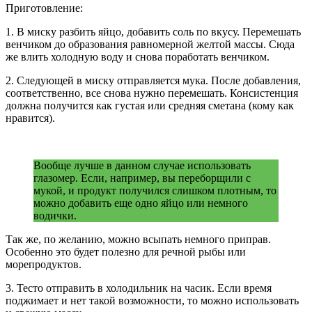
Приготовление:
1. В миску разбить яйцо, добавить соль по вкусу. Перемешать
венчиком до образования равномерной желтой массы. Сюда
же влить холодную воду и снова поработать венчиком.
2. Следующей в миску отправляется мука. После добавления,
соответственно, все снова нужно перемешать. Консистенция
должна получится как густая или средняя сметана (кому как
нравится).
Вообще лучше в данном случае использовать
глазомер. Если, например, вы переборщили с
мукой, и продукт получился слишком плотным, то
можно добавить еще одно яйцо или немного
водички.
Так же, по желанию, можно всыпать немного приправ.
Особенно это будет полезно для речной рыбы или
морепродуктов.
3. Тесто отправить в холодильник на часик. Если время
поджимает и нет такой возможности, то можно использовать