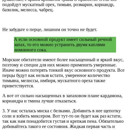
подойдут мускатный орех, тимьян, розмарин, кориандр,
базилик, мелисса, чабрец.
Не забудьте о перце, лишним он точно не будет.
А если основной продукт имеет сильный речной
запах, то его можно устранить двумя каплями
лимонного сока.
Морские обитатели имеют более насыщенный и яркий вкус,
поэтому и специи для них можно применить умеренные.
Иначе можно потерять тонкий вкус основного продукта. Все
перцы будут как нельзя кстати, умеренное количество
тимьяна, мелиссы, имбиря, мускатного ореха также
приветствуется.
А вот от сильно насыщенных в запаховом плане кардамона,
кориандра и тмина лучше отказаться.
3. У нас осталась миска с белками. Добавить в нее щепотку
соли и взбить миксером. Вот тут-то он будет как раз кстати,
так как нам понадобится густая и крепкая пена. Обязательно
добивайтесь такого ее состояния. Жидкая первая часть и