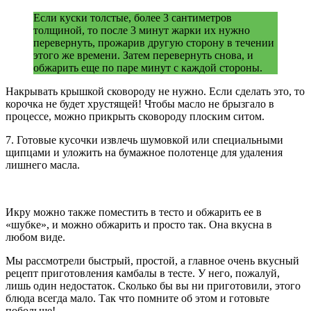
Если куски толстые, более 3 сантиметров
толщиной, то после 3 минут жарки их нужно
перевернуть, прожарив другую сторону в течении
этого же времени. Затем перевернуть снова, и
обжарить еще по паре минут с каждой стороны.
Накрывать крышкой сковороду не нужно. Если сделать это, то
корочка не будет хрустящей! Чтобы масло не брызгало в
процессе, можно прикрыть сковороду плоским ситом.
7. Готовые кусочки извлечь шумовкой или специальными
щипцами и уложить на бумажное полотенце для удаления
лишнего масла.
Икру можно также поместить в тесто и обжарить ее в
«шубке», и можно обжарить и просто так. Она вкусна в
любом виде.
Мы рассмотрели быстрый, простой, а главное очень вкусный
рецепт приготовления камбалы в тесте. У него, пожалуй,
лишь один недостаток. Сколько бы вы ни приготовили, этого
блюда всегда мало. Так что помните об этом и готовьте
побольше!