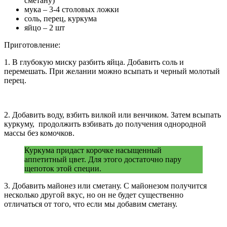
сметану)
мука – 3-4 столовых ложки
соль, перец, куркума
яйцо – 2 шт
Приготовление:
1. В глубокую миску разбить яйца. Добавить соль и
перемешать. При желании можно всыпать и черный молотый
перец.
2. Добавить воду, взбить вилкой или венчиком. Затем всыпать
куркуму, продолжить взбивать до получения однородной
массы без комочков.
Куркума придаст корочке насыщенный
аппетитный цвет. Для этого достаточно пару
щепоток этой специи.
3. Добавить майонез или сметану. С майонезом получится
несколько другой вкус, но он не будет существенно
отличаться от того, что если мы добавим сметану.