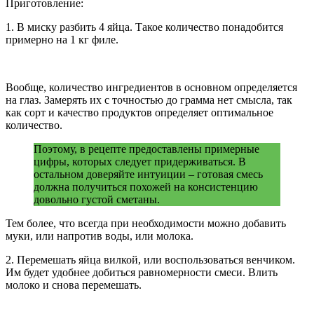
Приготовление:
1. В миску разбить 4 яйца. Такое количество понадобится
примерно на 1 кг филе.
Вообще, количество ингредиентов в основном определяется
на глаз. Замерять их с точностью до грамма нет смысла, так
как сорт и качество продуктов определяет оптимальное
количество.
Поэтому, в рецепте предоставлены примерные
цифры, которых следует придерживаться. В
остальном доверяйте интуиции – готовая смесь
должна получиться похожей на консистенцию
довольно густой сметаны.
Тем более, что всегда при необходимости можно добавить
муки, или напротив воды, или молока.
2. Перемешать яйца вилкой, или воспользоваться венчиком.
Им будет удобнее добиться равномерности смеси. Влить
молоко и снова перемешать.