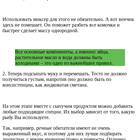
Использовать миксер для этого не обязательно. А вот венчик
здесь не помешает. Он поможет разбить все комочки и
быстрее сделает массу однородной.
Все основные компоненты, а именно: яйца,
растительное масло и вода должны быть
холодными – это одно из важнейших правил.
2. Теперь подсыпать муку и перемешать. Тесто не должно
получиться густым, напротив оно должно быть по
консистенции, как жидковатая сметана.
На этом этапе вместе с сыпучим продуктом можно добавить
любые подходящие специи. Их выбор зависит от того, какую
рыбу Вы используете.
Так, например, речные обитатели имеют не очень
выраженный вкус, и поэтому для них лучше подбирать
душистые, с ярким ароматом травы и пряности. Отлично