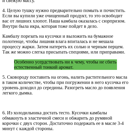
и свежую массу.
4. Целую тушку нужно предварительно помыть и почистить.
Если вы купили уже очищенный продукт, то это освободит
вас от лишних хлопот. Наша камбала оказалась с сюрпризом.
Внутри была икра, которая тоже пойдет в дело.
Камбалу порезать на кусочки и выложить на бумажное
полотенце, чтобы лишняя влага впиталась и не мешала
процессу жарки. Затем натереть их солью и черным перцем.
Так же можно слегка присыпать специями, или приправами.
Особенно усердствовать ни к чему, чтобы не сбить
естественный тонкий аромат.
5. Сковороду поставить на огонь, налить растительного масла
в таком количестве, чтобы при погружении в него кусочка его
уровень доходил до середины. Разогреть масло до появления
легкого дымка.
6. Из холодильника достать тесто. Кусочки камбалы
обмакнуть в эластичной смеси и обжарить до румяной
корочки с двух сторон. Достаточно подержать ее в масле 3-4
минут с каждой стороны.