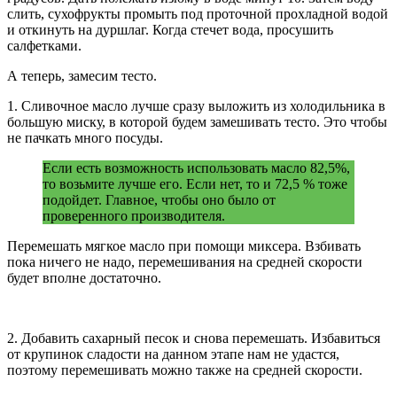
слить, сухофрукты промыть под проточной прохладной водой
и откинуть на дуршлаг. Когда стечет вода, просушить
салфетками.
А теперь, замесим тесто.
1. Сливочное масло лучше сразу выложить из холодильника в
большую миску, в которой будем замешивать тесто. Это чтобы
не пачкать много посуды.
Если есть возможность использовать масло 82,5%,
то возьмите лучше его. Если нет, то и 72,5 % тоже
подойдет. Главное, чтобы оно было от
проверенного производителя.
Перемешать мягкое масло при помощи миксера. Взбивать
пока ничего не надо, перемешивания на средней скорости
будет вполне достаточно.
2. Добавить сахарный песок и снова перемешать. Избавиться
от крупинок сладости на данном этапе нам не удастся,
поэтому перемешивать можно также на средней скорости.