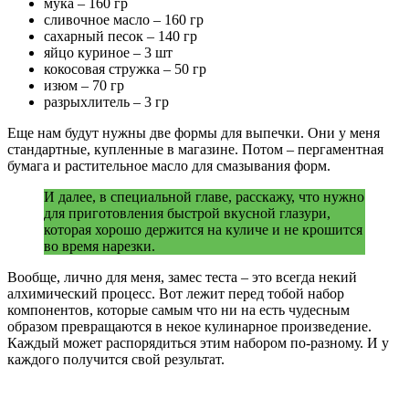
мука – 160 гр
сливочное масло – 160 гр
сахарный песок – 140 гр
яйцо куриное – 3 шт
кокосовая стружка – 50 гр
изюм – 70 гр
разрыхлитель – 3 гр
Еще нам будут нужны две формы для выпечки. Они у меня
стандартные, купленные в магазине. Потом – пергаментная
бумага и растительное масло для смазывания форм.
И далее, в специальной главе, расскажу, что нужно
для приготовления быстрой вкусной глазури,
которая хорошо держится на куличе и не крошится
во время нарезки.
Вообще, лично для меня, замес теста – это всегда некий
алхимический процесс. Вот лежит перед тобой набор
компонентов, которые самым что ни на есть чудесным
образом превращаются в некое кулинарное произведение.
Каждый может распорядиться этим набором по-разному. И у
каждого получится свой результат.