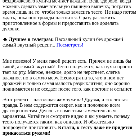
бездрожжевого кулича мечтает каждый. Ведь здорово, когда
можешь сделать замечательную пышную выпечку, потратив
время лишь на то, чтобы только замесить тесто. Не надо потом
ждать, пока оно трижды настоится. Сразу разложить
приготовленное в формы и предоставить все доделать
духовке.
🔥 Лучшее в телеграм:
Пасхальный кулич без дрожжей —
самый вкусный рецепт...
Посмотреть!
Мне повезло! У меня такой рецепт есть. Причем не лишь бы
какой, а самый вкусный! Тесто получается, как пух и просто
тает во рту. Мягкое, нежное, долго не черствеет, слегка
влажное, но в самую меру. Несмотря на то, что в нем нет
дрожжей и только самая малость разрыхлителя, оно хорошо
поднимается и не оседает после того, как постоит и остынет.
Этот рецепт – настоящая жемчужина! Друзья, и это чистая
правда. В нем содержится секрет, как и положено всем
драгоценностям. Делюсь с вами этим замечательным
вариантом. Читайте и смотрите видео и вы узнаете, почему
тесто получается таким, как описано. И обязательно
попробуйте приготовить.
Кстати, к тесту даже не придется
прикасаться руками!