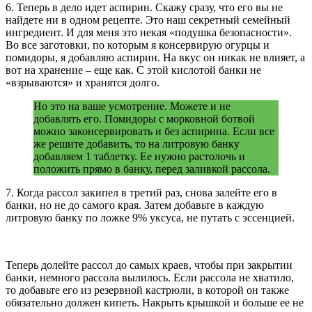
6. Теперь в дело идет аспирин. Скажу сразу, что его вы не
найдете ни в одном рецепте. Это наш секретный семейный
ингредиент. И для меня это некая «подушка безопасности».
Во все заготовки, по которым я консервирую огурцы и
помидоры, я добавляю аспирин. На вкус он никак не влияет, а
вот на хранение – еще как. С этой кислотой банки не
«взрываются» и хранятся долго.
Но это на ваше усмотрение. Можете и не
добавлять его. Помидоры с морковной ботвой
можно законсервировать и без аспирина. Если все
же решите добавить, то на литровую банку
добавляем 1 таблетку. Ее нужно растолочь и
положить прямо в банку, перед заливкой рассола.
7. Когда рассол закипел в третий раз, снова залейте его в
банки, но не до самого края. Затем добавьте в каждую
литровую банку по ложке 9% уксуса, не путать с эссенцией.
Теперь долейте рассол до самых краев, чтобы при закрытии
банки, немного рассола вылилось. Если рассола не хватило,
то добавьте его из резервной кастрюли, в которой он также
обязательно должен кипеть. Накрыть крышкой и больше ее не