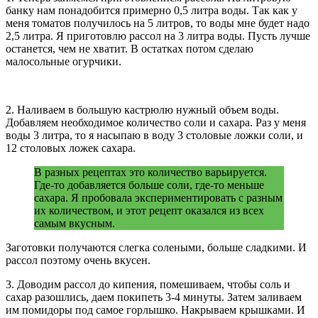
банку нам понадобится примерно 0,5 литра воды. Так как у
меня томатов получилось на 5 литров, то воды мне будет надо
2,5 литра. Я приготовлю рассол на 3 литра воды. Пусть лучше
останется, чем не хватит. В остатках потом сделаю
малосольные огурчики.
2. Наливаем в большую кастрюлю нужный объем воды.
Добавляем необходимое количество соли и сахара. Раз у меня
воды 3 литра, то я насыпаю в воду 3 столовые ложки соли, и
12 столовых ложек сахара.
В разных рецептах это количество варьируется.
Где-то добавляется больше соли, где-то меньше
сахара. Я пробовала экспериментировать с разным
их количеством, и этот рецепт оказался из всех
самым вкусным.
Заготовки получаются слегка солеными, больше сладкими. И
рассол поэтому очень вкусен.
3. Доводим рассол до кипения, помешиваем, чтобы соль и
сахар разошлись, даем покипеть 3-4 минуты. Затем заливаем
им помидоры под самое горлышко. Накрываем крышками. И