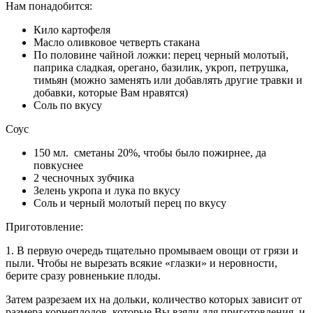
Нам понадобится:
Кило картофеля
Масло оливковое четверть стакана
По половине чайной ложки: перец черный молотый,
паприка сладкая, орегано, базилик, укроп, петрушка,
тимьян (можно заменять или добавлять другие травки и
добавки, которые Вам нравятся)
Соль по вкусу
Соус
150 мл. сметаны 20%, чтобы было пожирнее, да
повкуснее
2 чесночных зубчика
Зелень укропа и лука по вкусу
Соль и черный молотый перец по вкусу
Приготовление:
1. В первую очередь тщательно промываем овощи от грязи и
пыли. Чтобы не вырезать всякие «глазки» и неровности,
берите сразу ровненькие плоды.
Затем разрезаем их на дольки, количество которых зависит от
размера корнеплодов, которые Вы взяли для приготовления. и