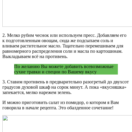
2. Мелко рубим чеснок или используем пресс. Добавляем его
к подготовленным овощам, сюда же подсыпаем соль и
вливаем растительное масло. Тщательно перемешиваем для
равномерного распределения соли и масла по картошинам.
Выкладываем всё на противень.
По желанию Вы можете добавить всевозможные
сухие травки и специи по Вашему вкусу
3. Ставим противень в предварительно разогретый до двухсот
градусов духовой шкаф на сорок минут. А пока «вкусняшка»
запекается, мелко нарежем зелень.
И можно приготовить салат из помидор, о котором я Вам
говорила в начале рецепта. Это обалденное сочетание!