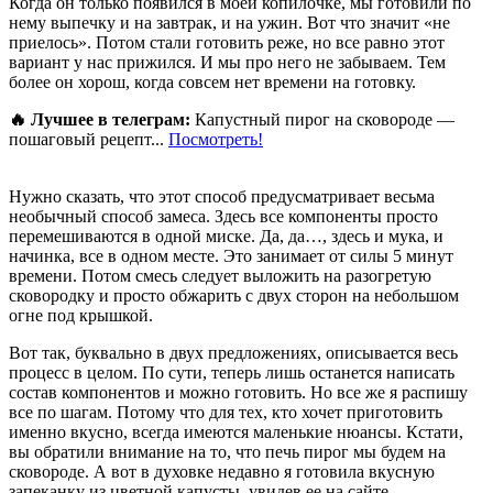
Когда он только появился в моей копилочке, мы готовили по
нему выпечку и на завтрак, и на ужин. Вот что значит «не
приелось». Потом стали готовить реже, но все равно этот
вариант у нас прижился. И мы про него не забываем. Тем
более он хорош, когда совсем нет времени на готовку.
🔥 Лучшее в телеграм:
Капустный пирог на сковороде —
пошаговый рецепт...
Посмотреть!
Нужно сказать, что этот способ предусматривает весьма
необычный способ замеса. Здесь все компоненты просто
перемешиваются в одной миске. Да, да…, здесь и мука, и
начинка, все в одном месте. Это занимает от силы 5 минут
времени. Потом смесь следует выложить на разогретую
сковородку и просто обжарить с двух сторон на небольшом
огне под крышкой.
Вот так, буквально в двух предложениях, описывается весь
процесс в целом. По сути, теперь лишь останется написать
состав компонентов и можно готовить. Но все же я распишу
все по шагам. Потому что для тех, кто хочет приготовить
именно вкусно, всегда имеются маленькие нюансы. Кстати,
вы обратили внимание на то, что печь пирог мы будем на
сковороде. А вот в духовке недавно я готовила вкусную
запеканку из цветной капусты, увидев ее на сайте