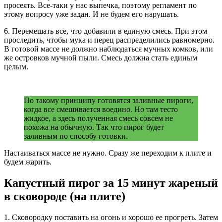
просеять. Все-таки у нас выпечка, поэтому регламент по
этому вопросу уже задан. И не будем его нарушать.
6. Перемешать все, что добавили в единую смесь. При этом
проследить, чтобы мука и перец распределились равномерно.
В готовой массе не должно наблюдаться мучных комков, или
же островков мучной пыли. Смесь должна стать единым
целым.
По такому принципу готовятся заливные пироги,
когда все смешивается воедино. Но там тесто
жидкое, а здесь полученная смесь совсем не
похожа на обычную. Так что пирог будет
заливным по способу готовки.
Настаиваться массе не нужно. Сразу же переходим к плите и
будем жарить.
Капустный пирог за 15 минут жареный
в сковороде (на плите)
1. Сковородку поставить на огонь и хорошо ее прогреть. Затем