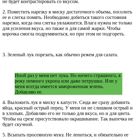
не будет контрастировать со вкусом.
2. Поместить нарезку в миску достаточного объема, посолить
ее и слегка помять. Необходимо добиться такого состояния
нарезки, когда она слегка увлажнится. Влага нужна не только
для усиления вкуса, но также и для самой жарки. Чтобы
корочка смогла подрумяниться, но при этом не подгореть.
3. Зеленый лук порезать, как обычно режем для салата.
Иной раз у меня нет лука. Но ничего страшного, я
режу немного укропа или даже петрушки. Или у
меня всегда имеется замороженная зелень.
Добавляю ее.
4. Выложить лук в миску к капусте. Сюда же сразу добавить
яйца, красный острый перец. У меня он не слишком острый и
в хлопьях. Добавляю его не только для вкуса, но и для цвета.
Чтобы на срезе присутствовало окрашивание. Так выпечка не
будет скучной.
5. Всыпать просеянную муку. Не лениться, и обязательно ее