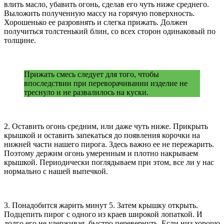
влить масло, убавить огонь, сделав его чуть ниже среднего.
Выложить полученную массу на горячую поверхность.
Хорошенько ее разровнять и слегка прижать. Должен
получиться толстенький блин, со всех сторон одинаковый по
толщине.
Прижать смесь следует для того, чтобы
впоследствии при переворачивании изделие не
треснуло и не развалилось на куски.
2. Оставить огонь средним, или даже чуть ниже. Прикрыть
крышкой и оставить запекаться до появления корочки на
нижней части нашего пирога. Здесь важно ее не пережарить.
Поэтому держим огонь умеренным и плотно накрываем
крышкой. Периодически поглядываем при этом, все ли у нас
нормально с нашей выпечкой.
3. Понадобится жарить минут 5. Затем крышку открыть.
Подцепить пирог с одного из краев широкой лопаткой. И
долго его не удерживая, быстро перевернуть. Если низ хорошо