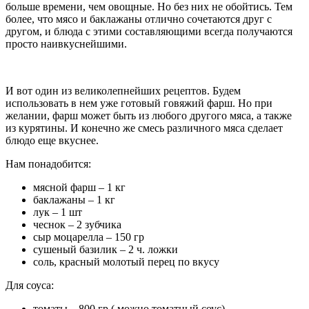
больше времени, чем овощные. Но без них не обойтись. Тем
более, что мясо и баклажаны отлично сочетаются друг с
другом, и блюда с этими составляющими всегда получаются
просто наивкуснейшими.
И вот один из великолепнейших рецептов. Будем
использовать в нем уже готовый говяжий фарш. Но при
желании, фарш может быть из любого другого мяса, а также
из курятины. И конечно же смесь различного мяса сделает
блюдо еще вкуснее.
Нам понадобится:
мясной фарш – 1 кг
баклажаны – 1 кг
лук – 1 шт
чеснок – 2 зубчика
сыр моцарелла – 150 гр
сушеный базилик – 2 ч. ложки
соль, красный молотый перец по вкусу
Для соуса:
томаты – 800 гр ( можно томатный соус)