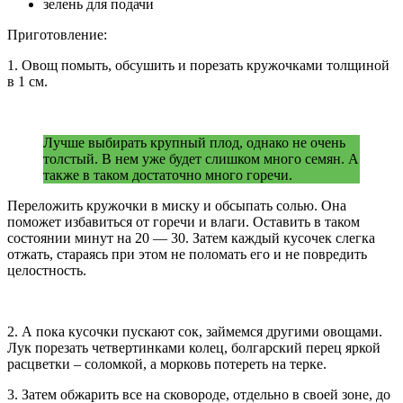
зелень для подачи
Приготовление:
1. Овощ помыть, обсушить и порезать кружочками толщиной
в 1 см.
Лучше выбирать крупный плод, однако не очень
толстый. В нем уже будет слишком много семян. А
также в таком достаточно много горечи.
Переложить кружочки в миску и обсыпать солью. Она
поможет избавиться от горечи и влаги. Оставить в таком
состоянии минут на 20 — 30. Затем каждый кусочек слегка
отжать, стараясь при этом не поломать его и не повредить
целостность.
2. А пока кусочки пускают сок, займемся другими овощами.
Лук порезать четвертинками колец, болгарский перец яркой
расцветки – соломкой, а морковь потереть на терке.
3. Затем обжарить все на сковороде, отдельно в своей зоне, до