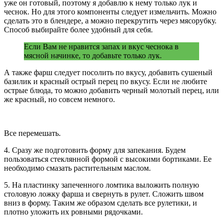
уже он готовый, поэтому я добавлю к нему только лук и
чеснок. Но для этого компоненты следует измельчить. Можно
сделать это в блендере, а можно перекрутить через мясорубку.
Способ выбирайте более удобный для себя.
Если Вам не нравится запах и вкус чеснока в
мясной начинке, то добавьте только лук.
А также фарш следует посолить по вкусу, добавить сушеный
базилик и красный острый перец по вкусу. Если не любите
острые блюда, то можно добавить черный молотый перец, или
же красный, но совсем немного.
Все перемешать.
4. Сразу же подготовить форму для запекания. Будем
пользоваться стеклянной формой с высокими бортиками. Ее
необходимо смазать растительным маслом.
5. На пластинку запеченного ломтика выложить полную
столовую ложку фарша и свернуть в рулет. Сложить швом
вниз в форму. Таким же образом сделать все рулетики, и
плотно уложить их ровными рядочками.