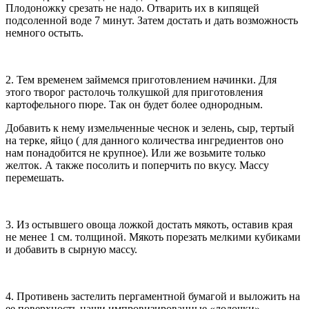
Плодоножку срезать не надо. Отварить их в кипящей
подсоленной воде 7 минут. Затем достать и дать возможность
немного остыть.
2. Тем временем займемся приготовлением начинки. Для
этого творог растолочь толкушкой для приготовления
картофельного пюре. Так он будет более однородным.
Добавить к нему измельченные чеснок и зелень, сыр, тертый
на терке, яйцо ( для данного количества ингредиентов оно
нам понадобится не крупное). Или же возьмите только
желток. А также посолить и поперчить по вкусу. Массу
перемешать.
3. Из остывшего овоща ложкой достать мякоть, оставив края
не менее 1 см. толщиной. Мякоть порезать мелкими кубиками
и добавить в сырную массу.
4. Противень застелить пергаментной бумагой и выложить на
ее поверхность наши импровизированные «лодочки»,