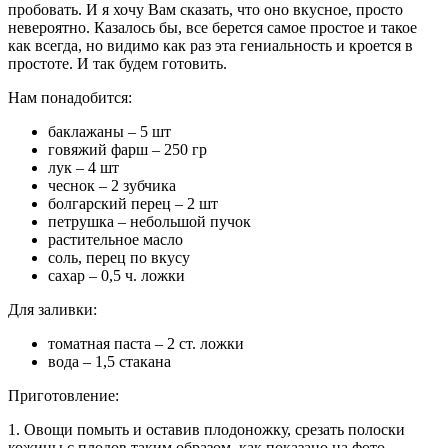
пробовать. И я хочу Вам сказать, что оно вкусное, просто
невероятно. Казалось бы, все берется самое простое и такое
как всегда, но видимо как раз эта гениальность и кроется в
простоте. И так будем готовить.
Нам понадобится:
баклажаны – 5 шт
говяжий фарш – 250 гр
лук – 4 шт
чеснок – 2 зубчика
болгарский перец – 2 шт
петрушка – небольшой пучок
растительное масло
соль, перец по вкусу
сахар – 0,5 ч. ложки
Для заливки:
томатная паста – 2 ст. ложки
вода – 1,5 стакана
Приготовление:
1. Овощи помыть и оставив плодоножку, срезать полоски
кожицы с плодов таким образом, как показано на фото.