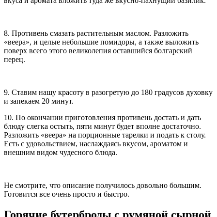
вкуса и аромата вложить туда же вкусно-пахнущий базилик.
8. Противень смазать растительным маслом. Разложить
«веера», и целые небольшие помидоры, а также выложить
поверх всего этого великолепия оставшийся болгарский
перец.
9. Ставим нашу красоту в разогретую до 180 градусов духовку
и запекаем 20 минут.
10. По окончании приготовления противень достать и дать
блюду слегка остыть, пяти минут будет вполне достаточно.
Разложить «веера» на порционные тарелки и подать к столу.
Есть с удовольствием, наслаждаясь вкусом, ароматом и
внешним видом чудесного блюда.
Не смотрите, что описание получилось довольно большим.
Готовится все очень просто и быстро.
Горячие бутерброды с румяной сырной