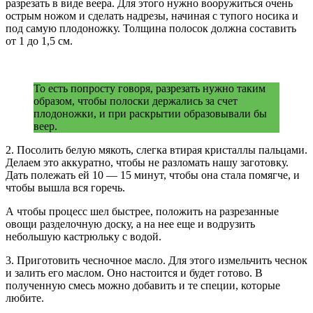
разрезать в виде веера. Для этого нужно вооружиться очень
острым ножом и сделать надрезы, начиная с тупого носика и
под самую плодоножку. Толщина полосок должна составить
от 1 до 1,5 см.
То есть попросту говоря, разрезать нужно таким
образом, чтобы полоски держались за счет
плодоножки, и при раскрытии образовывали бы
веер.
2. Посолить белую мякоть, слегка втирая кристаллы пальцами.
Делаем это аккуратно, чтобы не разломать нашу заготовку.
Дать полежать ей 10 — 15 минут, чтобы она стала помягче, и
чтобы вышла вся горечь.
А чтобы процесс шел быстрее, положить на разрезанные
овощи разделочную доску, а на нее еще и водрузить
небольшую кастрюльку с водой.
3. Приготовить чесночное масло. Для этого измельчить чеснок
и залить его маслом. Оно настоится и будет готово. В
полученную смесь можно добавить и те специи, которые
любите.