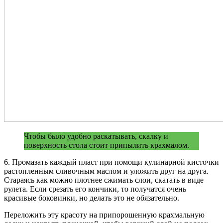
Чтобы было удобно раскатывать, скалку и
поверхность стола стоит припылить крахмалом.
6. Промазать каждый пласт при помощи кулинарной кисточки
растопленным сливочным маслом и уложить друг на друга.
Стараясь как можно плотнее сжимать слои, скатать в виде
рулета. Если срезать его кончики, то получатся очень
красивые боковинки, но делать это не обязательно.
Переложить эту красоту на припорошенную крахмальную