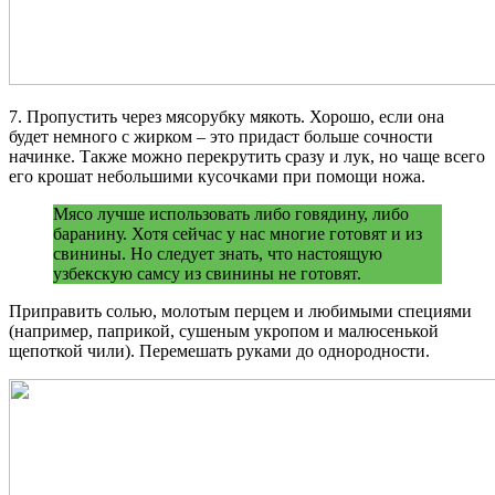
7. Пропустить через мясорубку мякоть. Хорошо, если она
будет немного с жирком – это придаст больше сочности
начинке. Также можно перекрутить сразу и лук, но чаще всего
его крошат небольшими кусочками при помощи ножа.
Мясо лучше использовать либо говядину, либо
баранину. Хотя сейчас у нас многие готовят и из
свинины. Но следует знать, что настоящую
узбекскую самсу из свинины не готовят.
Приправить солью, молотым перцем и любимыми специями
(например, паприкой, сушеным укропом и малюсенькой
щепоткой чили). Перемешать руками до однородности.