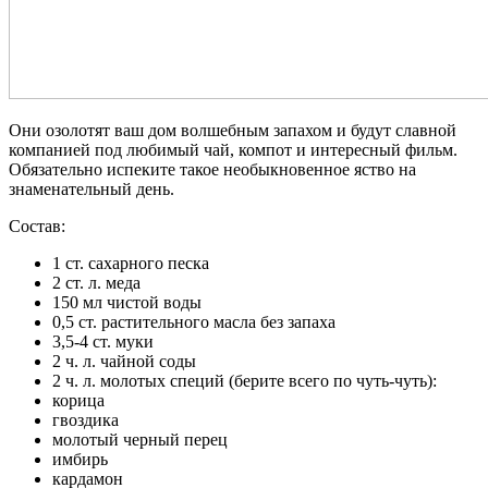
Они озолотят ваш дом волшебным запахом и будут славной
компанией под любимый чай, компот и интересный фильм.
Обязательно испеките такое необыкновенное яство на
знаменательный день.
Состав:
1 ст. сахарного песка
2 ст. л. меда
150 мл чистой воды
0,5 ст. растительного масла без запаха
3,5-4 ст. муки
2 ч. л. чайной соды
2 ч. л. молотых специй (берите всего по чуть-чуть):
корица
гвоздика
молотый черный перец
имбирь
кардамон