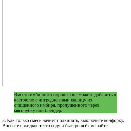
Вместо имбирного порошка вы можете добавить в
кастрюлю с ингредиентами кашицу из
очищенного имбиря, пропущенного через
мясорубку или блендер.
3. Как только смесь начнет подкипать, выключите конфорку.
Внесите в жидкое тесто соду и быстро всё смешайте.