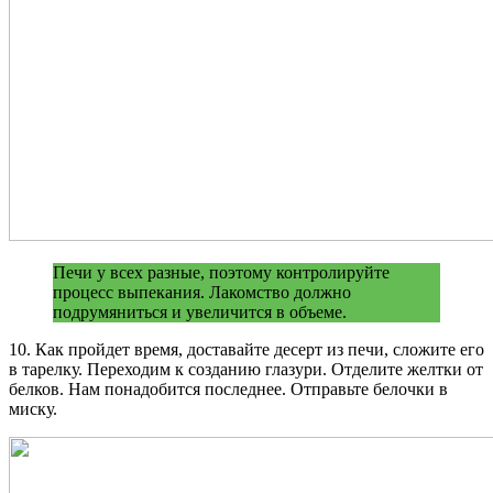
Печи у всех разные, поэтому контролируйте
процесс выпекания. Лакомство должно
подрумяниться и увеличится в объеме.
10. Как пройдет время, доставайте десерт из печи, сложите его
в тарелку. Переходим к созданию глазури. Отделите желтки от
белков. Нам понадобится последнее. Отправьте белочки в
миску.