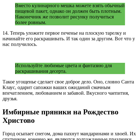
Вместо кулинарного мешка можете взять обычный
пищевой пакет, однако он должен быть плотным.
Наконечник же позволит рисунку получиться
более ровным.
14. Теперь уложите первое печенье на плоскую тарелку и
начинайте его раскрашивать. И так один за другим. Вот что у
нас получилось.
Используйте любимые цвета и фантазию для
раскрашивания десерта.
Такое угощенье сделает свое доброе дело. Оно, словно Санта
Клаус, одарит сапожки ваших ожиданий смачным
впечатлением, любованием и забавой. Вкусного чаепития,
друзья.
Имбирные пряники на Рождество
Христово
Город осыпает снегом, дома пахнут мандаринами и хвоей. Их
спутником, конечно же, являются долгожданные праздники.