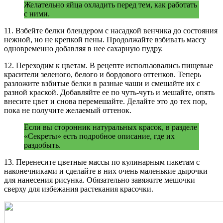
Желательно яйца охладить перед тем, как работать
с ними.
11. Взбейте белки блендером с насадкой венчика до состояния
нежной, но не крепкой пены. Продолжайте взбивать массу
одновременно добавляя в нее сахарную пудру.
12. Переходим к цветам. В рецепте использовались пищевые
красители зеленого, белого и бордового оттенков. Теперь
разложите взбитые белки в разные чаши и смешайте их с
разной краской. Добавляйте ее по чуть-чуть и мешайте, опять
внесите цвет и снова перемешайте. Делайте это до тех пор,
пока не получите желаемый оттенок.
Если вы сторонник натуральных красок, в разделе
«Секреты» есть подробное описание, где их
раздобыть.
13. Перенесите цветные массы по кулинарным пакетам с
наконечниками и сделайте в них очень маленькие дырочки
для нанесения рисунка. Обязательно завяжите мешочки
сверху для избежания растекания красочки.