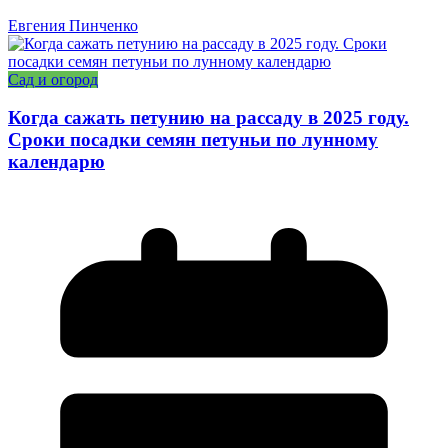
Евгения Пинченко
Сад и огород
Когда сажать петунию на рассаду в 2025 году.
Сроки посадки семян петуньи по лунному
календарю