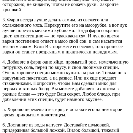
осторожно, не кидайте, чтобы не обжечь руки. Закройте
крышкой.
3. Фарш всегда лучше делать самим, из свежего или
охлажденного мяса. Перекрутите его на мясорубке, а вот лук
лучше порезать мелкими кубиками. Тогда фарш сохранит
цвет, консистенцию — не «расквасится». И лук во время
варки постепенно отдаст в мясо свой сок, и сам насытится
мясным соком. Если Вы порежете его мелко, то в процессе
варки он станет прозрачным и практически невидимым.
4. Добавьте в фарш одно яйцо, промытый рис, измельченную
петрушку, соль, перец по вкусу, и свои любимые специи.
Очень хорошие специи можно купить на рынке. Только не в
вакуумных пакетиках, а на развес. Или их еще продают
стаканчиками. Попросите, чтобы Вам сделали микс для
первых и вторых блюд. Вы можете добавлять их потом в
разные блюда — это будет Ваш секрет. Любое блюдо, при
добавлении этих специй, будет намного вкуснее.
5. Хорошо перемешайте фарш, и оставьте его на некоторое
время прикрытым полотенцем.
6. Достаньте из воды капусту. Доставайте шумовкой,
придерживая большой ложкой. Вилок большой, тяжелый.