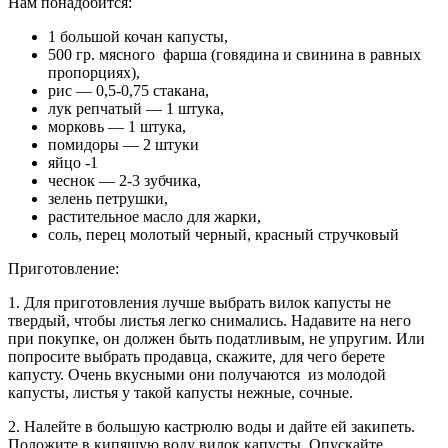
Нам понадобится:
1 большой кочан капусты,
500 гр. мясного фарша (говядина и свинина в равных
пропорциях),
рис — 0,5-0,75 стакана,
лук репчатый — 1 штука,
морковь — 1 штука,
помидоры — 2 штуки
яйцо -1
чеснок — 2-3 зубчика,
зелень петрушки,
растительное масло для жарки,
соль, перец молотый черный, красный стручковый
Приготовление:
1. Для приготовления лучше выбрать вилок капусты не
твердый, чтобы листья легко снимались. Надавите на него
при покупке, он должен быть податливым, не упругим. Или
попросите выбрать продавца, скажите, для чего берете
капусту. Очень вкусными они получаются из молодой
капусты, листья у такой капусты нежные, сочные.
2. Налейте в большую кастрюлю воды и дайте ей закипеть.
Положите в кипящую воду вилок капусты. Опускайте