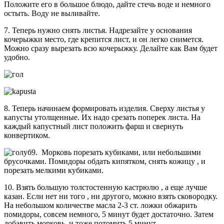
Положите его в большое блюдо, дайте стечь воде и немного
остыть. Воду не выливайте.
7. Теперь нужно снять листья. Надрезайте у основания
кочерыжки место, где крепится лист, и он легко снимется.
Можно сразу вырезать всю кочерыжку. Делайте как Вам будет
удобно.
8. Теперь начинаем формировать изделия. Сверху листья у
капусты утолщенные. Их надо срезать поперек листа. На
каждый капустный лист положить фарш и свернуть
конвертиком.
9. Морковь порезать кубиками, или небольшими
брусочками. Помидоры обдать кипятком, снять кожицу , и
порезать мелкими кубиками.
10. Взять большую толстостенную кастрюлю , а еще лучше
казан. Если нет ни того , ни другого, можно взять сковородку.
На небольшом количестве масла 2-3 ст. ложки обжарить
помидоры, совсем немного, 5 минут будет достаточно. Затем
добавить морковь, и тоже потомить 5 минут.