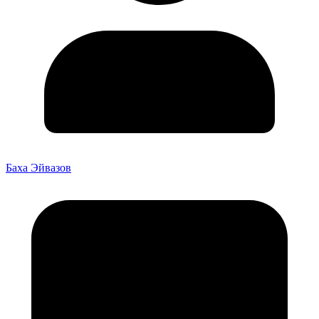
Баха Эйвазов