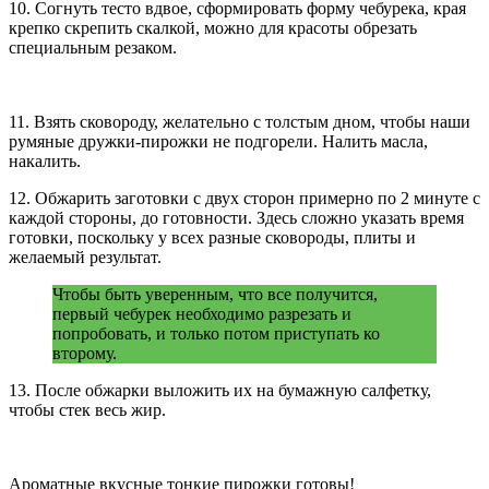
10. Согнуть тесто вдвое, сформировать форму чебурека, края
крепко скрепить скалкой, можно для красоты обрезать
специальным резаком.
11. Взять сковороду, желательно с толстым дном, чтобы наши
румяные дружки-пирожки не подгорели. Налить масла,
накалить.
12. Обжарить заготовки с двух сторон примерно по 2 минуте с
каждой стороны, до готовности. Здесь сложно указать время
готовки, поскольку у всех разные сковороды, плиты и
желаемый результат.
Чтобы быть уверенным, что все получится,
первый чебурек необходимо разрезать и
попробовать, и только потом приступать ко
второму.
13. После обжарки выложить их на бумажную салфетку,
чтобы стек весь жир.
Ароматные вкусные тонкие пирожки готовы!