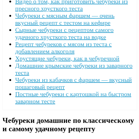
Видео о том, как приготовить чебуреки из
пресного хрусткого теста
Чебуреки с мясным фаршем — очень
вкусный рецепт с тестом на кефире
Сырные чебуреки с рецептом самого
удачного хрусткого теста на водке
Рецепт чебуреков с мясом из теста с
добавлением алкоголя
Хрустящие чебуреки, как в чебуречной
Домашние крымские чебуреки из заварного
теста
Чебуреки из кабачков с фаршем — вкусный
пошаговый рецепт
Постные чебуреки с картошкой на быстром
заварном тесте
Чебуреки домашние по классическому
и самому удачному рецепту