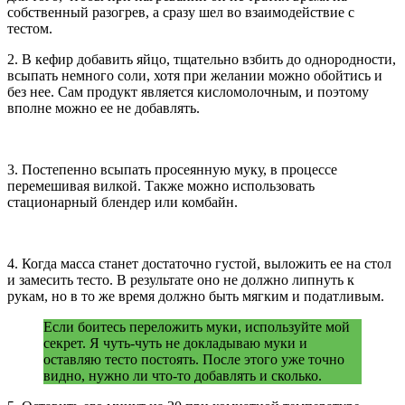
собственный разогрев, а сразу шел во взаимодействие с
тестом.
2. В кефир добавить яйцо, тщательно взбить до однородности,
всыпать немного соли, хотя при желании можно обойтись и
без нее. Сам продукт является кисломолочным, и поэтому
вполне можно ее не добавлять.
3. Постепенно всыпать просеянную муку, в процессе
перемешивая вилкой. Также можно использовать
стационарный блендер или комбайн.
4. Когда масса станет достаточно густой, выложить ее на стол
и замесить тесто. В результате оно не должно липнуть к
рукам, но в то же время должно быть мягким и податливым.
Если боитесь переложить муки, используйте мой
секрет. Я чуть-чуть не докладываю муки и
оставляю тесто постоять. После этого уже точно
видно, нужно ли что-то добавлять и сколько.