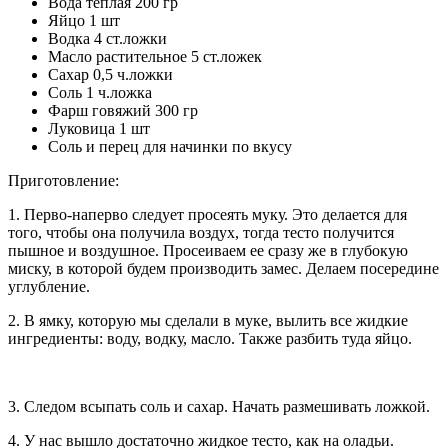
Вода теплая 200 гр
Яйцо 1 шт
Водка 4 ст.ложки
Масло растительное 5 ст.ложек
Сахар 0,5 ч.ложки
Соль 1 ч.ложка
Фарш говяжий 300 гр
Луковица 1 шт
Соль и перец для начинки по вкусу
Приготовление:
1. Перво-наперво следует просеять муку. Это делается для
того, чтобы она получила воздух, тогда тесто получится
пышное и воздушное. Просеиваем ее сразу же в глубокую
миску, в которой будем производить замес. Делаем посередине
углубление.
2. В ямку, которую мы сделали в муке, вылить все жидкие
ингредиенты: воду, водку, масло. Также разбить туда яйцо.
3. Следом всыпать соль и сахар. Начать размешивать ложкой.
4. У нас вышло достаточно жидкое тесто, как на оладьи.