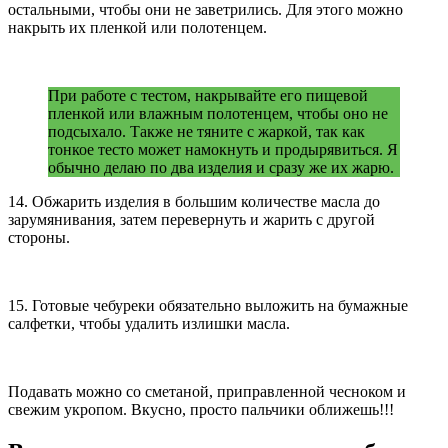
остальными, чтобы они не заветрились. Для этого можно
накрыть их пленкой или полотенцем.
При работе с тестом, накрывайте его пищевой
пленкой или влажным полотенцем, чтобы оно не
подсыхало. Также не тяните с жаркой, так как
тонкое тесто может намокнуть и продырявиться. Я
обычно делаю по два изделия и сразу же их жарю.
14. Обжарить изделия в большим количестве масла до
зарумянивания, затем перевернуть и жарить с другой
стороны.
15. Готовые чебуреки обязательно выложить на бумажные
салфетки, чтобы удалить излишки масла.
Подавать можно со сметаной, приправленной чесноком и
свежим укропом. Вкусно, просто пальчики оближешь!!!