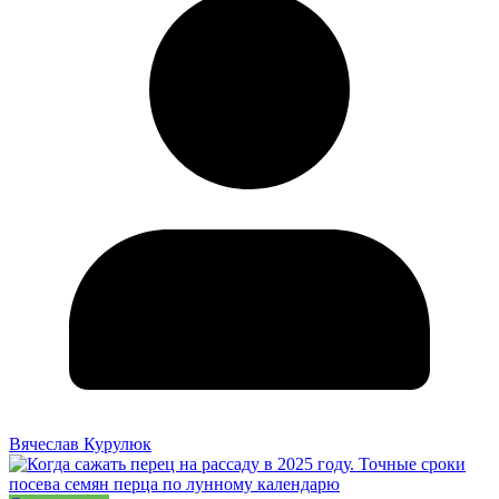
Вячеслав Курулюк