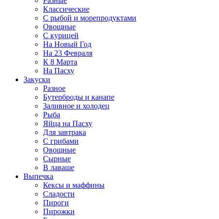
Разные
Классические
С рыбой и морепродуктами
Овощные
С курицей
На Новый Год
На 23 Февраля
К 8 Марта
На Пасху
Закуски
Разное
Бутерброды и канапе
Заливное и холодец
Рыба
Яйца на Пасху
Для завтрака
С грибами
Овощные
Сырные
В лаваше
Выпечка
Кексы и маффины
Сладости
Пироги
Пирожки