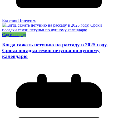
Евгения Пинченко
Сад и огород
Когда сажать петунию на рассаду в 2025 году.
Сроки посадки семян петуньи по лунному
календарю