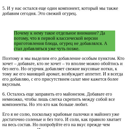
5. И у нас остался еще один компонент, который мы также
добавим сегодня. Это свежий огурец.
Почему к нему такое отдельное внимание? Да
потому, что в первой классической версии
приготовления блюда, огурец не добавлялся. А
стал добавляться уже чуть позже.
Поэтому и мы выделим его добавление особым пунктом. Кто
хочет – добавьте, кто не хочет – то вполне можно обойтись и
без него. Но огурчик добавляет свежие вкусовые нотки, к
тому же его манящий аромат, возбуждает аппетит. И я всегда
его добавляю, с его присутствием салат мне кажется более
вкусным.
6. Осталось еще заправить его майонезом. Добавьте его
немножко, чтобы лишь слегка скрепить между собой все
компоненты. Но это кто как больше любит.
Его я не солю, поскольку крабовые палочки и майонез уже
достаточно соленые и без того. И соли, как правило хватает
на весь состав. Но попробуйте его на вкус прежде чем