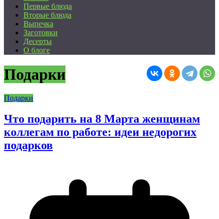
Первые блюда
Вторые блюда
Выпечка
Заготовки
Десерты
О блоге
Подарки
Подарки
Что подарить на 8 Марта женщинам
коллегам по работе: идеи недорогих
подарков