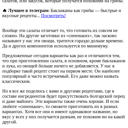
салатов, или закусок, которые получатся похожими на грибы.
🔥 Лучшее в телеграм:
Баклажаны как грибы — быстрые и
вкусные рецепты...
Посмотреть!
Вообще эти салаты отличает то, что готовить их совсем не
сложно. На другие заготовки из «синеньких», так ласково
называют у нас эти овощи, тратится гораздо дольше времени.
Да и других компонентов используется по минимуму.
Предложенные сегодня варианты как раз и отличаются тем,
что при приготовлении салата, в основном, кроме баклажанов
и лука, из овощей больше ничего не добавляется. У нас в
подборке такой рецепт стоит на первом месте. Он наиболее
популярный и часто встречаемый. Его даже можно назвать
классическим.
Но я все же поделюсь с вами и другими рецептами, где в
составе ингредиентов будет присутствовать болгарский перец
и даже майонез. Эти варианты также очень хороши. И если
любите «синенькие», то сможете приготовить их в разных
вариантах. Хотя все они и имеют одинаковое название, но
вкус у всех у них получается разным, не похожим ни на какой
другой.