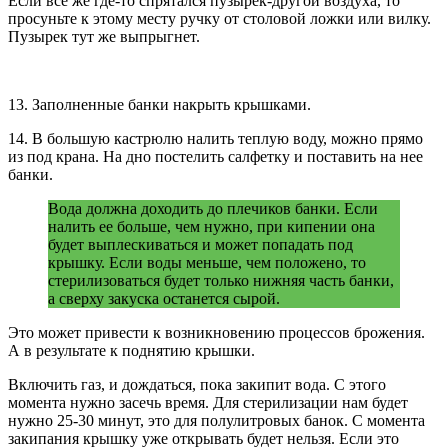
Если все же где-то спрятался пузырек-другой воздуха, то
просуньте к этому месту ручку от столовой ложки или вилку.
Пузырек тут же выпрыгнет.
13. Заполненные банки накрыть крышками.
14. В большую кастрюлю налить теплую воду, можно прямо
из под крана. На дно постелить салфетку и поставить на нее
банки.
Вода должна доходить до плечиков банки. Если
налить ее больше, чем нужно, при кипении она
будет выплескиваться и может попадать под
крышку. Если воды меньше, чем положено, то
стерилизоваться будет только нижняя часть банки,
а сверху закуска останется сырой.
Это может привести к возникновению процессов брожения.
А в результате к поднятию крышки.
Включить газ, и дождаться, пока закипит вода. С этого
момента нужно засечь время. Для стерилизации нам будет
нужно 25-30 минут, это для полулитровых банок. С момента
закипания крышку уже открывать будет нельзя. Если это