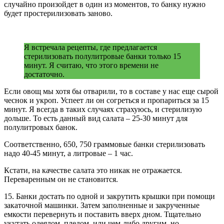
случайно произойдет в один из моментов, то банку нужно
будет простерилизовать заново.
Я встречала рецепты, где предлагается
стерилизовать полулитровые банки только 15
минут. Я считаю, что этого времени не
достаточно.
Если овощ мы хотя бы отварили, то в составе у нас еще сырой
чеснок и укроп. Успеет ли он согреться и пропариться за 15
минут. Я всегда в таких случаях страхуюсь, и стерилизую
дольше. То есть данный вид салата – 25-30 минут для
полулитровых банок.
Соответственно, 650, 750 граммовые банки стерилизовать
надо 40-45 минут, а литровые – 1 час.
Кстати, на качестве салата это никак не отражается.
Переваренным он не становится.
15. Банки достать по одной и закрутить крышки при помощи
закаточной машинки. Затем заполненные и закрученные
емкости перевернуть и поставить вверх дном. Тщательно
укутать одеялом, пледом, или чем-либо другим, но