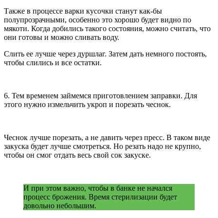
Также в процессе варки кусочки станут как-бы
полупрозрачными, особенно это хорошо будет видно по
мякоти. Когда добились такого состояния, можно считать, что
они готовы и можно сливать воду.
Слить ее лучше через дуршлаг. Затем дать немного постоять,
чтобы слились и все остатки.
6. Тем временем займемся приготовлением заправки. Для
этого нужно измельчить укроп и порезать чеснок.
Чеснок лучше порезать, а не давить через пресс. В таком виде
закуска будет лучше смотреться. Но резать надо не крупно,
чтобы он смог отдать весь свой сок закуске.
И при этом важно, чтобы в банке не начался
процесс брожения. Время стерилизации будет
довольно небольшим.