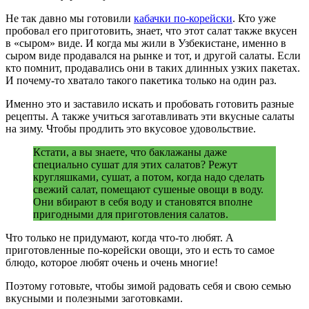
Не так давно мы готовили
кабачки по-корейски
. Кто уже
пробовал его приготовить, знает, что этот салат также вкусен
в «сыром» виде. И когда мы жили в Узбекистане, именно в
сыром виде продавался на рынке и тот, и другой салаты. Если
кто помнит, продавались они в таких длинных узких пакетах.
И почему-то хватало такого пакетика только на один раз.
Именно это и заставило искать и пробовать готовить разные
рецепты. А также учиться заготавливать эти вкусные салаты
на зиму. Чтобы продлить это вкусовое удовольствие.
Кстати, а вы знаете, что баклажаны даже
специально сушат для этих салатов? Режут
кругляшками, сушат, а потом, когда надо сделать
свежий салат, помещают сушеные овощи в воду.
Они вбирают в себя воду и становятся вполне
пригодными для приготовления салатов.
Что только не придумают, когда что-то любят. А
приготовленные по-корейски овощи, это и есть то самое
блюдо, которое любят очень и очень многие!
Поэтому готовьте, чтобы зимой радовать себя и свою семью
вкусными и полезными заготовками.