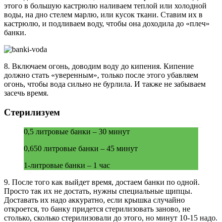
этого в большую кастрюлю наливаем теплой или холодной
воды, на дно стелем марлю, или кусок ткани. Ставим их в
кастрюлю, и подливаем воду, чтобы она доходила до «плеч»
банки.
8. Включаем огонь, доводим воду до кипения. Кипение
должно стать «уверенным», только после этого убавляем
огонь, чтобы вода сильно не бурлила. И также не забываем
засечь время.
Стерилизуем
0,5 литровые банки – 30 минут
0,650 литровые банки – 45 минут
1-литровые банки – 1 час
9. После того как выйдет время, достаем банки по одной.
Просто так их не достать, нужны специальные щипцы.
Доставать их надо аккуратно, если крышка случайно
откроется, то банку придется стерилизовать заново, не
столько, сколько стерилизовали до этого, но минут 10-15 надо.