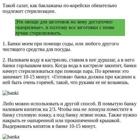
Такой салат, как баклажаны по-корейски обязательно
подлежит стерилизации.
Эти овощи для заготовок на зиму достаточно
«капризные», и поэтому все заготовки с ними
лучше стерилизовать.
1. Банки моем при помощи соды, или любого другого
чистящего средства для посуды.
2. Наливаем воду в кастрюлю, ставим в нее дуршлаг, а в него
банки горлышком вниз. Когда вода в кастрюле закипит, банки
начнут стерилизоваться при помощи пара. По времени это
занимает 10-15 минут. «Готовая» банка должна при касании к
ней быть очень горячей, такой, что руками ее не возьмешь.
Либо можно использовать и другой способ. В помытую банку
наливаем кипяток на 2/3. Чтобы она не лопнула поместите в
банку столовую ложку, а под банку лезвие ножа. Также нужно
накрыть ее ошпаренной или прокипяченной крышкой.
Выдерживать кипяток в банке 10-15 минут.