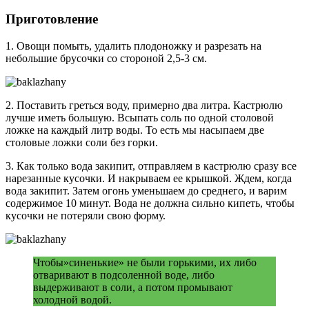
Приготовление
1. Овощи помыть, удалить плодоножку и разрезать на
небольшие брусочки со стороной 2,5-3 см.
2. Поставить греться воду, примерно два литра. Кастрюлю
лучше иметь большую. Всыпать соль по одной столовой
ложке на каждый литр воды. То есть мы насыпаем две
столовые ложки соли без горки.
3. Как только вода закипит, отправляем в кастрюлю сразу все
нарезанные кусочки. И накрываем ее крышкой. Ждем, когда
вода закипит. Затем огонь уменьшаем до среднего, и варим
содержимое 10 минут. Вода не должна сильно кипеть, чтобы
кусочки не потеряли свою форму.
Чтобы»синенькие» не были горькими, их либо
отваривают в подсоленной воде, либо
выдерживают в соли, а потом промывают
холодной водой.