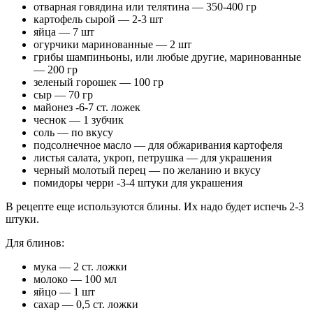
отварная говядина или телятина — 350-400 гр
картофель сырой — 2-3 шт
яйца — 7 шт
огурчики маринованные — 2 шт
грибы шампиньоны, или любые другие, маринованные
— 200 гр
зеленый горошек — 100 гр
сыр — 70 гр
майонез -6-7 ст. ложек
чеснок — 1 зубчик
соль — по вкусу
подсолнечное масло — для обжаривания картофеля
листья салата, укроп, петрушка — для украшения
черный молотый перец — по желанию и вкусу
помидоры черри -3-4 штуки для украшения
В рецепте еще используются блины. Их надо будет испечь 2-3
штуки.
Для блинов:
мука — 2 ст. ложки
молоко — 100 мл
яйцо — 1 шт
сахар — 0,5 ст. ложки