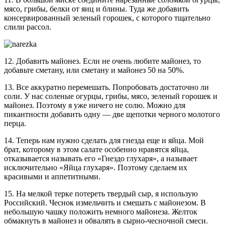
мясо, грибы, белки от яиц и блины. Туда же добавить
консервированный зеленый горошек, с которого тщательно
слили рассол.
12. Добавить майонез. Если не очень любите майонез, то
добавьте сметану, или сметану и майонез 50 на 50%.
13. Все аккуратно перемешать. Попробовать достаточно ли
соли. У нас соленые огурцы, грибы, мясо, зеленый горошек и
майонез. Поэтому я уже ничего не солю. Можно для
пикантности добавить одну — две щепотки черного молотого
перца.
14. Теперь нам нужно сделать для гнезда еще и яйца. Мой
брат, которому в этом салате особенно нравятся яйца,
отказывается называть его «Гнездо глухаря», а называет
исключительно «Яйца глухаря». Поэтому сделаем их
красивыми и аппетитными.
15. На мелкой терке потереть твердый сыр, я использую
Российский. Чеснок измельчить и смешать с майонезом. В
небольшую чашку положить немного майонеза. Желток
обмакнуть в майонез и обвалять в сырно-чесночной смеси.