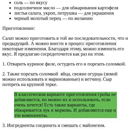
соль — по вкусу
подсолнечное масло — для обжаривания картофеля
листья салата, укроп, петрушка — для украшения
черный молотый перец — по желанию
Приготовление:
Салат можно приготовить в той же последовательности, что и
предыдущий. А можно внести в процесс приготовления
некоторые изменения. Благодаря этому, можно изменить его
вкус. Я предлагаю сосредоточится как раз на этом.
1. Отварить куриное филе, остудить его и порезать соломкой.
2. Также порезать соломкой яйца, свежие огурцы (зимой
можно использовать и маринованные) и ветчину. Сыр
потереть на крупной терке.
В классическом варианте приготовления грибы не
добавляются, но можно их и использовать, если
очень хочется! Есть также варианты, где
обжаривается лук и морковь. И добавляются еще и
эти компоненты.
3. Ингредиенты соединить и смешать с майонезом.