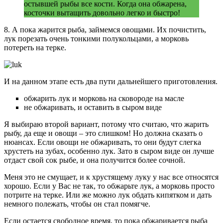
остывшей рыбы все кости. Когда она обжарена,
косточки вытащить довольно легко и быстро!
8. А пока жарится рыба, займемся овощами. Их почистить,
лук порезать очень тонкими полукольцами, а морковь
потереть на терке.
И на данном этапе есть два пути дальнейшего приготовления.
обжарить лук и морковь на сковороде на масле
не обжаривать, и оставить в сыром виде
Я выбираю второй вариант, потому что считаю, что жарить
рыбу, да еще и овощи – это слишком! Но должна сказать о
нюансах. Если овощи не обжаривать, то они будут слегка
хрустеть на зубах, особенно лук. Зато в сыром виде он лучше
отдаст свой сок рыбе, и она получится более сочной.
Меня это не смущает, и к хрустящему луку у нас все относятся
хорошо. Если у Вас не так, то обжарьте лук, а морковь просто
потрите на терке. Или же можно лук обдать кипятком и дать
немного полежать, чтобы он стал помягче.
Если остается свободное время, то пока обжаривается рыба