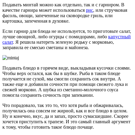
Подавать минтай можно как отдельно, так и с гарниром. В
качестве гарнира может использоваться
рис
, или стручковая
фасоль, овощи, запеченные на сковородке гриль, или
картошка, запеченная в духовке.
Если гарнир для блюда не используется, то приготовьте салат,
лучше овощной, либо огурцы с помидорами, либо
капустный
салат
. Я решила натереть зеленую редьку с морковью,
заправила ее смесью сметаны и майонеза.
Подавать блюдо в горячем виде, выкладывая кусочки слоями.
Чтобы верх остался, как бы в шубке. Рыба в таком блюде
получается не сухой, мы смогли сохранить сок внутри. А
также еще и добавили сочности при помощи свежего лука и
свежей моркови. А шубка из сметанно-молочного соуса
помогла сохранить сочность при запекании.
Что порадовало, так это то, что хотя рыба и обжаривалась,
получилась она совсем не жирной, как и все блюдо в целом.
Ну и конечно, вкус, да и запах, просто сумасшедшие. Скорее
хочется приступить к трапезе. И это самый главный аргумент
к тому, чтобы готовить такое блюдо почаще.