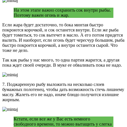
На этом этапе важно сохранить сок внутри рыбы.
Поэтому важен огонь и жар.
Если жара будет достаточно, то бока минтая быстро
покроются корочкой, и сок останется внутри. Если же рыба
будет томиться, то сок вытечет в масло. А его потом придется
вылить. И наоборот, если огонь будет чересчур большим, рыба
быстро покроется корочкой, а внутри останется сырой. Что
тоже не дело.
Так как рыбы у нас много, то одна партия жарится, а другая
пока ждет своей очереди. В муке ее обваливать пока не надо.
7. Поджаренную рыбу выложить на несколько слоев
бумажных полотенец, чтобы дать возможность стечь лишнему
маслу. Жалеть его не надо, иначе блюдо получится излишне
жирным.
Кстати, если все же у Вас есть немного
свободного времени, то можно вытащить у слегка