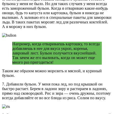
бульона у меня не было. Но для таких случаев у меня всегда
есть замороженный бульон. Когда я отвариваю какие-нибудь
овощи, будь то капуста или картошка, бульон я никогда не
выливаю. А заливаю его в специальные пакеты для заморозки
льда. В таких пакетах морозят лед для различных коктейлей.
А я морожу в них бульон.
Например, когда отвариваешь картошку, то всегда
добавляешь в нее для вкуса укроп, коренья,
лавровый лист. Бульон получается вкуснейший.
Так зачем же его выливать, когда он может еще
много раз пригодиться!
Таким же образом можно морозить и мясной, и куриный
бульон.
7. Добавили бульон. У меня пока лед, но под крышкой он
быстро растает. Берем в ладони зиру и растираем в ладонях,
прямо над сковородкой. Рис и зира — очень дружны, поэтому
всегда добавляйте ее во все блюда из риса. Солим по вкусу.