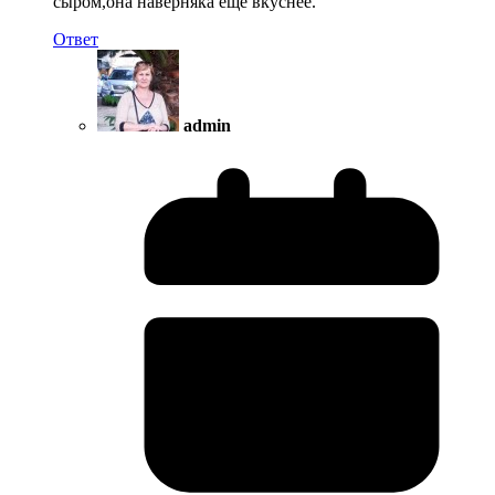
сыром,она наверняка ещё вкуснее.
Ответ
admin