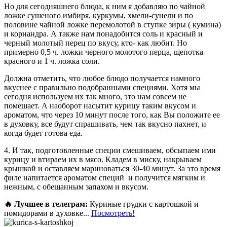
Но для сегодняшнего блюда, к ним я добавляю по чайной
ложке сушеного имбиря, куркумы, хмели-сунели и по
половине чайной ложке перемолотой в ступке зиры ( кумина)
и кориандра. А также нам понадобится соль и красный и
черный молотый перец по вкусу, кто- как любит. Но
примерно 0,5 ч. ложки черного молотого перца, щепотка
красного и 1 ч. ложка соли.
Должна отметить, что любое блюдо получается намного
вкуснее с правильно подобранными специями. Хотя мы
сегодня используем их так много, это нам совсем не
помешает. А наоборот насытит курицу таким вкусом и
ароматом, что через 10 минут после того, как Вы положите ее
в духовку, все будут спрашивать, чем так вкусно пахнет, и
когда будет готова еда.
4. И так, подготовленные специи смешиваем, обсыпаем ими
курицу и втираем их в мясо. Кладем в миску, накрываем
крышкой и оставляем мариноваться 30-40 минут. За это время
филе напитается ароматом специй и получится мягким и
нежным, с обещанным запахом и вкусом.
🔥 Лучшее в телеграм:
Куриные грудки с картошкой и
помидорами в духовке...
Посмотреть!