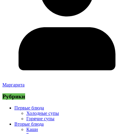
Маргарита
Рубрики
Первые блюда
Холодные супы
Горячие супы
Вторые блюда
Каши