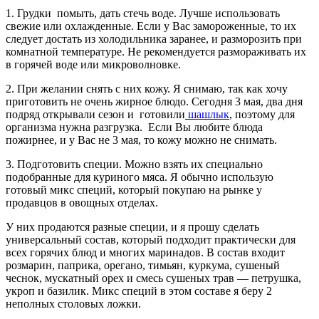
1. Грудки помыть, дать стечь воде. Лучше использовать
свежие или охлажденные. Если у Вас замороженные, то их
следует достать из холодильника заранее, и разморозить при
комнатной температуре. Не рекомендуется размораживать их
в горячей воде или микроволновке.
2. При желании снять с них кожу. Я снимаю, так как хочу
приготовить не очень жирное блюдо. Сегодня 3 мая, два дня
подряд открывали сезон и готовили
шашлык
, поэтому для
организма нужна разгрузка. Если Вы любите блюда
пожирнее, и у Вас не 3 мая, то кожу можно не снимать.
3. Подготовить специи. Можно взять их специально
подобранные для куриного мяса. Я обычно использую
готовый микс специй, который покупаю на рынке у
продавцов в овощных отделах.
У них продаются разные специи, и я прошу сделать
универсальный состав, который подходит практически для
всех горячих блюд и многих маринадов. В состав входит
розмарин, паприка, орегано, тимьян, куркума, сушеный
чеснок, мускатный орех и смесь сушеных трав — петрушка,
укроп и базилик. Микс специй в этом составе я беру 2
неполных столовых ложки.