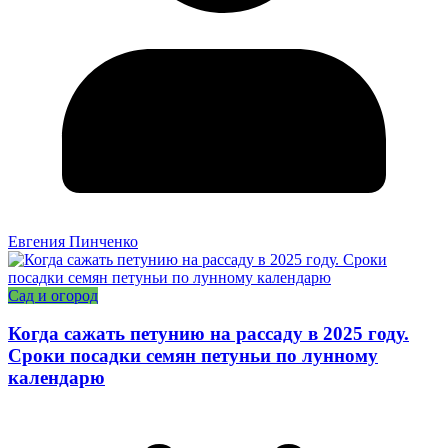
Евгения Пинченко
Сад и огород
Когда сажать петунию на рассаду в 2025 году.
Сроки посадки семян петуньи по лунному
календарю