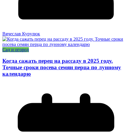
Вячеслав Курулюк
Сад и огород
Когда сажать перец на рассаду в 2025 году.
Точные сроки посева семян перца по лунному
календарю