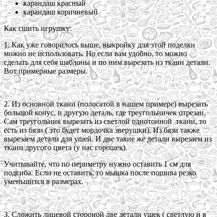
карандаш красный
карандаш коричневый
Как сшить игрушку:
1. Как уже говорилось выше, выкройку для этой поделки
можно не использовать. Но если вам удобно, то можно
сделать для себя шаблоны и по ним вырезать из ткани детали.
Вот примерные размеры.
2. Из основной ткани (полосатой в нашем примере) вырезать
большой конус, и другую деталь, где треугольничек отрезан.
Сам треугольник вырезать из светлой однотонной ткани, то
есть из бязи ( это будет мордочка зверушки). Из бязи также
вырезаем детали для ушей. И две такие же детали вырезаем из
ткани другого цвета (у нас горошек).
Учитывайте, что по периметру нужно оставить 1 см для
подгиба. Если не оставить, то мышка после пошива резко
уменьшится в размерах.
3. Сложить лицевой стороной две детали ушек ( светлую и в