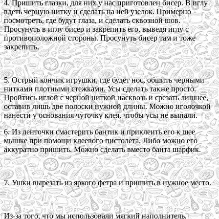
4. Пришить глазки, для них у нас приготовлен бисер. В иглу
вдеть черную нитку и сделать на ней узелок. Примерно
посмотреть, где будут глаза, и сделать сквозной шов.
Просунуть в иглу бисер и закрепить его, выведя иглу с
противоположной стороны. Просунуть бисер там и тоже
закрепить.
5. Острый кончик игрушки, где будет нос, обшить черными
нитками плотными стежками. Усы сделать также просто.
Пройтись иглой с черной ниткой насквозь и срезать лишнее,
оставив лишь две полоски нужной длины. Можно иголочкой
нанести у основания чуточку клея, чтобы усы не выпали.
6. Из ленточки смастерить бантик и приклеить его к шее
мышке при помощи клеевого пистолета. Либо можно его
аккуратно пришить. Можно сделать вместо банта шарфик.
7. Ушки вырезать из яркого фетра и пришить в нужное место.
Из-за того, что мы использовали мягкий наполнитель,