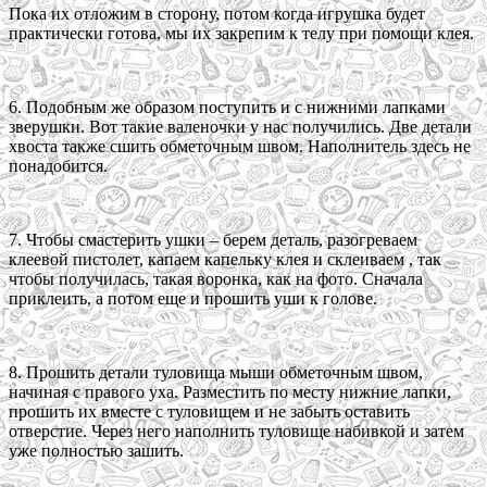
Пока их отложим в сторону, потом когда игрушка будет
практически готова, мы их закрепим к телу при помощи клея.
6. Подобным же образом поступить и с нижними лапками
зверушки. Вот такие валеночки у нас получились. Две детали
хвоста также сшить обметочным швом. Наполнитель здесь не
понадобится.
7. Чтобы смастерить ушки – берем деталь, разогреваем
клеевой пистолет, капаем капельку клея и склеиваем , так
чтобы получилась, такая воронка, как на фото. Сначала
приклеить, а потом еще и прошить уши к голове.
8. Прошить детали туловища мыши обметочным швом,
начиная с правого уха. Разместить по месту нижние лапки,
прошить их вместе с туловищем и не забыть оставить
отверстие. Через него наполнить туловище набивкой и затем
уже полностью зашить.