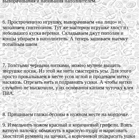
выворачивания и набивания наполнителем.
6. Простроченную игрушку, выворачиваем «на лицо» и
заполняем синтепоном. Тут же мастерим игрушке хвост из
небольшого куска веревки. Складываем джут пополам и
концы убираем в наполнитель. А теперь зашиваем выемку
потайным швом
7. Толстыми черными нитками, можно мулине вышить
зверушке носик. Из этой же нити смастерить усы. Для этого
просто прокалываем в месте усов иглой и продеваем нитку
насквозь. Отрезать нить и подравнять усики. А чтобы нитки
случайно не выскочили, у их основания капаем чуточку клея
ПВА.
8. Пришиваем глазки-бусины в нужном месте на мордочке.
9. Измельчить ножом красный и коричневый грифели. Взять
ватную палочку, обмакнуть в красную пудру и нарисовать
хвостатой румянец на щечках, а коричневой подкрасить ушки