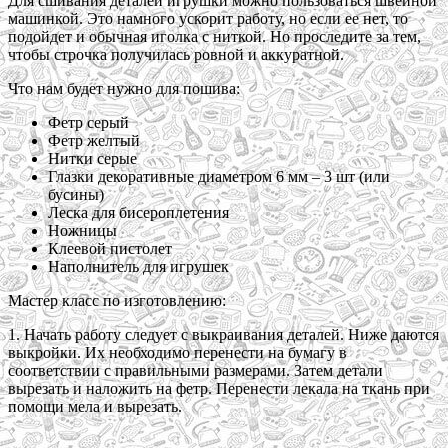
Для сшивания деталей игрушки можно пользоваться швейной
машинкой. Это намного ускорит работу, но если ее нет, то
подойдет и обычная иголка с ниткой. Но проследите за тем,
чтобы строчка получилась ровной и аккуратной.
Что нам будет нужно для пошива:
Фетр серый
Фетр желтый
Нитки серые
Глазки декоративные диаметром 6 мм – 3 шт (или
бусины)
Леска для бисероплетения
Ножницы
Клеевой пистолет
Наполнитель для игрушек
Мастер класс по изготовлению:
1. Начать работу следует с выкраивания деталей. Ниже даются
выкройки. Их необходимо перенести на бумагу в
соответствии с правильными размерами. Затем детали
вырезать и наложить на фетр. Перенести лекала на ткань при
помощи мела и вырезать.