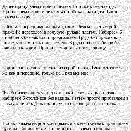
Далее пропускаем петлю и делаем 1 столбик без накида.
Пропускаем петлю и делаем 4 столбика с накидом. Так и
вяжем весь ряд.
Займемся передними лапками, их мы будем вязать серой
пряжей с переходом в голубую (рукава платья). Набираем 6
столбиков без накида и провязываем 3 ряда без прибавок, а
потом меняем нить и делаем еще 3 ряда по 6 столбиков без
накида в каждом. Пришиваем детальки к туловищу.
Задние лапки сделаем тоже из серой пряжи. Вяжем точно так
же как и передние, только на 1 ряд меньше.
Что бы изготовить уши для мышки в скользящую петлю
набираем 6 столбиков без накида, а затем просто прибавляем в
каждую петлю. Должно получиться кольцо из 12 петель.
Носик свяжем из розовой пряжи, а в качестве глаз, пришиваем
бусины. Сшиваем все детали и обвязываем подол платья.