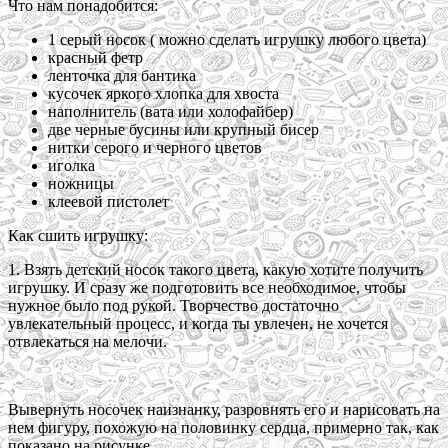
Что нам понадобится:
1 серый носок ( можно сделать игрушку любого цвета)
красный фетр
ленточка для бантика
кусочек яркого хлопка для хвоста
наполнитель (вата или холофайбер)
две черные бусины или крупный бисер
нитки серого и черного цветов
иголка
ножницы
клеевой пистолет
Как сшить игрушку:
1. Взять детский носок такого цвета, какую хотите получить
игрушку. И сразу же подготовить все необходимое, чтобы
нужное было под рукой. Творчество достаточно
увлекательный процесс, и когда ты увлечен, не хочется
отвлекаться на мелочи.
Вывернуть носочек наизнанку, разровнять его и нарисовать на
нем фигуру, похожую на половинку сердца, примерно так, как
показано на рисунке.