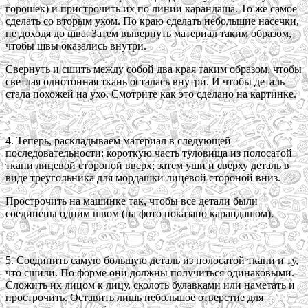
горошек) и пристрочить их по линии карандаша. То же самое
сделать со вторым ухом. По краю сделать небольшие насечки,
не доходя до шва. Затем вывернуть материал таким образом,
чтобы швы оказались внутри.
Свернуть и сшить между собой два края таким образом, чтобы
светлая однотонная ткань осталась внутри. И чтобы деталь
стала похожей на ухо. Смотрите как это сделано на картинке.
4. Теперь, раскладываем материал в следующей
последовательности: короткую часть туловища из полосатой
ткани лицевой стороной вверх; затем уши и сверху деталь в
виде треугольника для мордашки лицевой стороной вниз.
Прострочить на машинке так, чтобы все детали были
соединены одним швом (на фото показано карандашом).
5. Соединить самую большую деталь из полосатой ткани и ту,
что сшили. По форме они должны получиться одинаковыми.
Сложить их лицом к лицу, сколоть булавками или наметать и
прострочить. Оставить лишь небольшое отверстие для