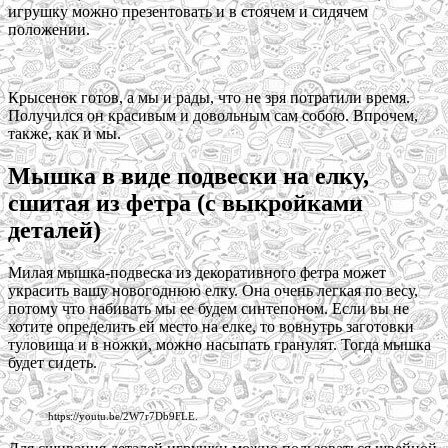
игрушку можно презентовать и в стоячем и сидячем
положении.
Крысенок готов, а мы и рады, что не зря потратили время.
Получился он красивым и довольным сам собою. Впрочем,
также, как и мы.
Мышка в виде подвески на елку,
сшитая из фетра (с выкройками
деталей)
Милая мышка-подвеска из декоративного фетра может
украсить вашу новогоднюю елку. Она очень легкая по весу,
потому что набивать мы ее будем синтепоном. Если вы не
хотите определить ей место на елке, то вовнутрь заготовки
туловища и в ножки, можно насыпать гранулят. Тогда мышка
будет сидеть.
https://youtu.be/2W7r7Db9FLE.