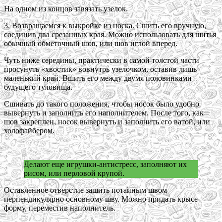
На одном из концов завязать узелок.
3. Возвращаемся к выкройке из носка. Сшить его вручную,
соединив два срезанных края. Можно использовать для шитья
обычный обметочный шов, или шов иглой вперед.
Чуть ниже середины, практически в самой толстой части
просунуть «хвостик» вовнутрь узелочком, оставив лишь
маленький край. Вшить его между двумя половинками
будущего туловища.
Сшивать до такого положения, чтобы носок было удобно
вывернуть и заполнить его наполнителем. После того, как
шов закреплен, носок вывернуть и заполнить его ватой, или
холофайбером.
Делают еще игрушки-антистресс, заполняют их
рисом, или перловой крупой.
Оставленное отверстие зашить потайным швом
перпендикулярно основному шву. Можно придать крысе
форму, переместив наполнитель.