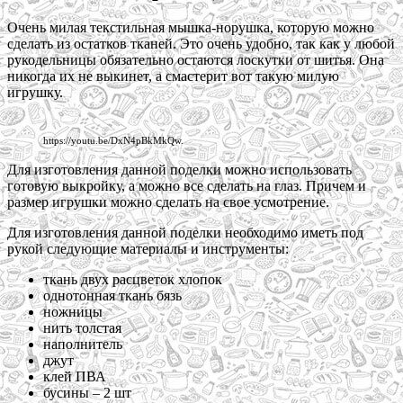
Очень милая текстильная мышка-норушка, которую можно
сделать из остатков тканей. Это очень удобно, так как у любой
рукодельницы обязательно остаются лоскутки от шитья. Она
никогда их не выкинет, а смастерит вот такую милую
игрушку.
https://youtu.be/DxN4pBkMkQw.
Для изготовления данной поделки можно использовать
готовую выкройку, а можно все сделать на глаз. Причем и
размер игрушки можно сделать на свое усмотрение.
Для изготовления данной поделки необходимо иметь под
рукой следующие материалы и инструменты:
ткань двух расцветок хлопок
однотонная ткань бязь
ножницы
нить толстая
наполнитель
джут
клей ПВА
бусины – 2 шт