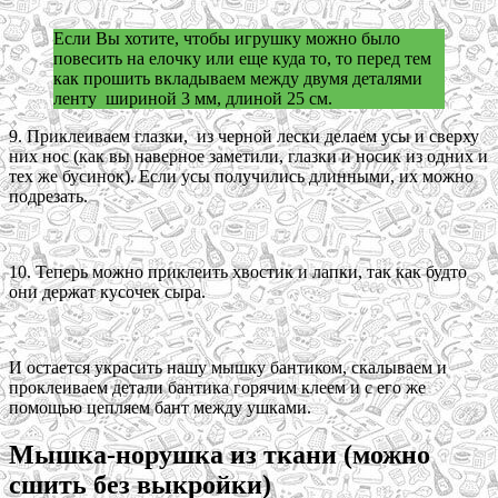
Если Вы хотите, чтобы игрушку можно было
повесить на елочку или еще куда то, то перед тем
как прошить вкладываем между двумя деталями
ленту шириной 3 мм, длиной 25 см.
9. Приклеиваем глазки, из черной лески делаем усы и сверху
них нос (как вы наверное заметили, глазки и носик из одних и
тех же бусинок). Если усы получились длинными, их можно
подрезать.
10. Теперь можно приклеить хвостик и лапки, так как будто
они держат кусочек сыра.
И остается украсить нашу мышку бантиком, скалываем и
проклеиваем детали бантика горячим клеем и с его же
помощью цепляем бант между ушками.
Мышка-норушка из ткани (можно
сшить без выкройки)