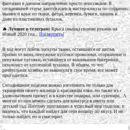
фантазии в данном направлении просто неиссякаем. В
сегодняшней статье даются идеи и мастер-классы по созданию
мышек и крыс из ткани, фетра, веревки, бумаги, шишек и
даже из пластиковых бутылок.
🔥 Лучшее в телеграм:
Крыса (мышь) своими руками на
Новый 2020 год...
Посмотреть!
В ход могут пойти лоскуты ткани, оставшиеся от шитья,
пробки от вина, ненужные кусочки проволоки, оторванные и
ненужные пуговки, оставшиеся от вышивания бисеринки,
пенопласт от купленной техники. В общем, то что
рачительная хозяйка не выкинула в свое время, все может
пригодиться.
Сегодняшние поделки можно изготовить не только для
украшения своего жилища и красавицы елки, но также их с
удовольствием примут и в качестве подарка, или сувенира. А
многие из них можно сделать для конкурса в школу или
детский сад. Поэтому приглашаю в чудесный мир поделок, и
надеюсь, что каждый найдет для себя вещицу по вкусу. И не
только найдет, но и смастерит.