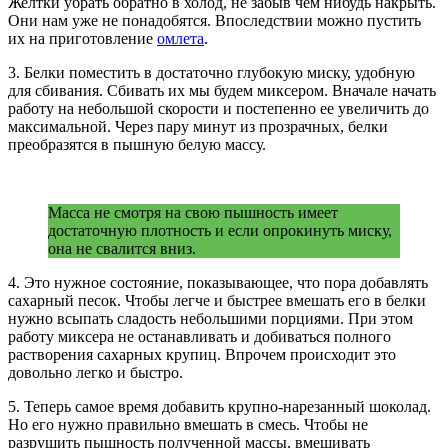
Желтки убрать обратно в холод, не забыв чем нибудь накрыть.
Они нам уже не понадобятся. Впоследствии можно пустить
их на приготовление
омлета
.
3. Белки поместить в достаточно глубокую миску, удобную
для сбивания. Сбивать их мы будем миксером. Вначале начать
работу на небольшой скорости и постепенно ее увеличить до
максимальной. Через пару минут из прозрачных, белки
преобразятся в пышную белую массу.
Масса не смотря на свою пышность имеет
достаточную плотность и если опрокинуть миску,
она не свалится вниз.
4. Это нужное состояние, показывающее, что пора добавлять
сахарный песок. Чтобы легче и быстрее вмешать его в белки
нужно всыпать сладость небольшими порциями. При этом
работу миксера не останавливать и добиваться полного
растворения сахарных крупиц. Впрочем происходит это
довольно легко и быстро.
5. Теперь самое время добавить крупно-нарезанный шоколад.
Но его нужно правильно вмешать в смесь. Чтобы не
разрушить пышность полученной массы, вмешивать