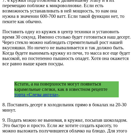
7. 4 кружки подготовлены к дальнейшему этапу и я их
перемещаю поближе к микроволновке. Если есть
возможность устанавливать в ней мощность, то нам она
нужна в значении 600-700 ватт. Если такой функции нет, то
пеките как обычно.
Поставить одну из кружек в центр техники и установить
время 30 секунд. Именно столько будет готовиться наш десерт.
Через стекло можно наблюдать стремительный рост нашей
вкусняшки. Но ничего не вываливается и так должно быть.
Когда будете вынимать кружку из печи, то масса все еще будет
высокой, но постепенно пышность опадет. Хотя она окажется
все равно выше краев посуды.
Кстати, а на поверхности могут появиться
карамельные слезки, как в известном рецепте
торта «Слезы ангела»
.
8. Поставить десерт в холодильник прямо в бокалах на 20-30
минут.
9. Подать можно не вынимая, в кружке, посыпав шоколадом.
Это быстро и просто. Если же хотите создать красоту, то
можно выложить получившееся облачко на блюдо. Для этого