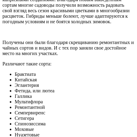
сортам многие садоводы получили возможность радовать
свой взгляд весь сезон красивыми цветками в многообразии
расцветок. Гибриды меньше болеют, лучше адаптируются к
погодным условиям и не боятся холодных зимовок.
Получены они были благодаря скрещиванию ремонтантных и
чайных сортов и видов. И с тех пор заняли свое достойное
место на многих участках.
Различают такие сорта:
Брактиата
Китайская
Эглантерия
Фетида, или лютеа
Галлика
Мультифлора
Ремонтантной
Семпервиренс
Сетигера
Спинозиссима
Моховые
Нуазетовые