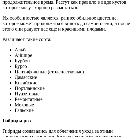
продолжительное время. Растут как правило в виде кустов,
которые могут хорошо разрастаться.
Их особенностью является раннее обильное цветение,
которое может продолжаться вплоть до самой осени, а после
этого они радуют нас еще и красивыми плодами.
Различают такие сорта:
Альба
Айшире
Бурбон
Бурсо
Центифольные (столепестковые)
Дамасские
Китайские
Портландские
Нуазетовые
Ремонтатные
Моховые
Гальские
Гибриды роз
Гибриды создавались для облегчения ухода за этими
капризными созданиями. Благодаря новым выведенным