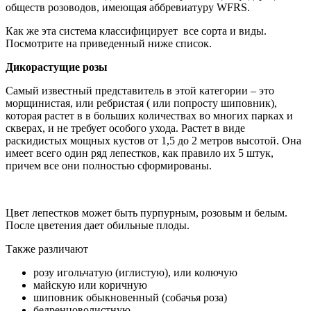
обществ розоводов, имеющая аббревиатуру WFRS.
Как же эта система классифицирует все сорта и виды.
Посмотрите на приведенный ниже список.
Дикорастущие розы
Самый известный представитель в этой категории – это
морщинистая, или ребристая ( или попросту шиповник),
которая растет в в больших количествах во многих парках и
скверах, и не требует особого ухода. Растет в виде
раскидистых мощных кустов от 1,5 до 2 метров высотой. Она
имеет всего один ряд лепестков, как правило их 5 штук,
причем все они полностью сформированы.
Цвет лепестков может быть пурпурным, розовым и белым.
После цветения дает обильные плоды.
Также различают
розу игольчатую (иглистую), или колючую
майскую или коричную
шиповник обыкновенный (собачья роза)
бедренцоволистную