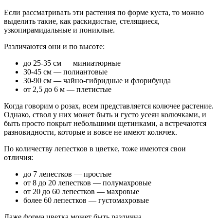
Если рассматривать эти растения по форме куста, то можно
выделить такие, как раскидистые, стелящиеся,
узкопирамидальные и пониклые.
Различаются они и по высоте:
до 25-35 см — миниатюрные
30-45 см — полиантовые
30-90 см — чайно-гибридные и флорибунда
от 2,5 до 6 м — плетистые
Когда говорим о розах, всем представляется колючее растение.
Однако, ствол у них может быть и густо усеян колючками, и
быть просто покрыт небольшими щетинками, а встречаются
разновидности, которые и вовсе не имеют колючек.
По количеству лепестков в цветке, тоже имеются свои
отличия:
до 7 лепестков — простые
от 8 до 20 лепестков — полумахровые
от 20 до 60 лепестков — махровые
более 60 лепестков — густомахровые
Даже форма цветка может быть различна.