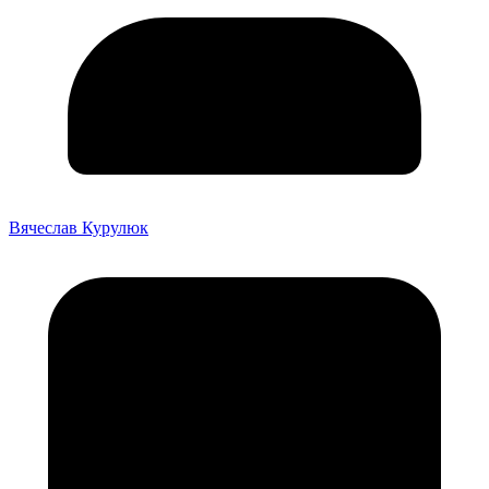
Вячеслав Курулюк