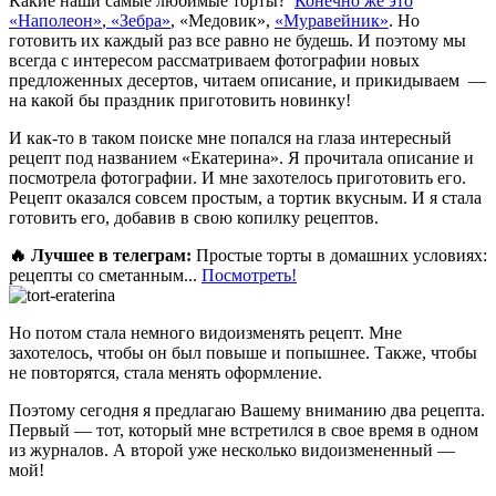
Какие наши самые любимые торты?
Конечно же это
«Наполеон»
,
«Зебра»
, «Медовик»,
«Муравейник»
. Но
готовить их каждый раз все равно не будешь. И поэтому мы
всегда с интересом рассматриваем фотографии новых
предложенных десертов, читаем описание, и прикидываем —
на какой бы праздник приготовить новинку!
И как-то в таком поиске мне попался на глаза интересный
рецепт под названием «Екатерина». Я прочитала описание и
посмотрела фотографии. И мне захотелось приготовить его.
Рецепт оказался совсем простым, а тортик вкусным. И я стала
готовить его, добавив в свою копилку рецептов.
🔥 Лучшее в телеграм:
Простые торты в домашних условиях:
рецепты со сметанным...
Посмотреть!
Но потом стала немного видоизменять рецепт. Мне
захотелось, чтобы он был повыше и попышнее. Также, чтобы
не повторятся, стала менять оформление.
Поэтому сегодня я предлагаю Вашему вниманию два рецепта.
Первый — тот, который мне встретился в свое время в одном
из журналов. А второй уже несколько видоизмененный —
мой!