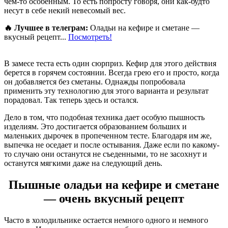
чем-то особенным. То есть попросту говоря, они как-будто
несут в себе некий невесомый вес.
🔥 Лучшее в телеграм:
Оладьи на кефире и сметане —
вкусный рецепт...
Посмотреть!
В замесе теста есть один сюрприз. Кефир для этого действия
берется в горячем состоянии. Всегда грею его и просто, когда
он добавляется без сметаны. Однажды попробовала
применить эту технологию для этого варианта и результат
порадовал. Так теперь здесь и остался.
Дело в том, что подобная техника дает особую пышность
изделиям. Это достигается образованием больших и
маленьких дырочек в пропеченном тесте. Благодаря им же,
выпечка не оседает и после остывания. Даже если по какому-
то случаю они останутся не съеденными, то не засохнут и
останутся мягкими даже на следующий день.
Пышные оладьи на кефире и сметане
— очень вкусный рецепт
Часто в холодильнике остается немного одного и немного