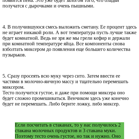
появится пена. Это уже будет залогом того, что оладьи
получатся с дырочками и очень пышными.
4. В получившуюся смесь выложить сметану. Ее процент здесь
не играет никакой роли. А вот температура пусть лучше также
будет комнатной. Ведь не зря же мы грели кефир и держали
при комнатной температуре яйца. Все компоненты снова
взболтать миксером до появления еще большего количества
пузырьков.
5. Сразу просеять всю муку через сито. Затем ввести ее
частями в молочно-яичную массу и тщательно перемешать
миксером.
Тесто получится густое, и даже при помощи миксера оно
будет сложно промешиваться. Венчиком здесь уже конечно
будет не перемешать. Либо берите ложку, либо миксер.
Если посчитать в стаканах, то у нас получилось 2
стакана молочных продуктов и 3 стакана муки.
Поэтому тесто очень густое, но так и нужно. Оно