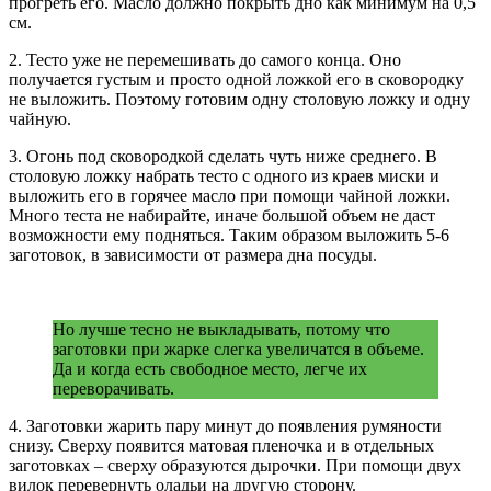
прогреть его. Масло должно покрыть дно как минимум на 0,5
см.
2. Тесто уже не перемешивать до самого конца. Оно
получается густым и просто одной ложкой его в сковородку
не выложить. Поэтому готовим одну столовую ложку и одну
чайную.
3. Огонь под сковородкой сделать чуть ниже среднего. В
столовую ложку набрать тесто с одного из краев миски и
выложить его в горячее масло при помощи чайной ложки.
Много теста не набирайте, иначе большой объем не даст
возможности ему подняться. Таким образом выложить 5-6
заготовок, в зависимости от размера дна посуды.
Но лучше тесно не выкладывать, потому что
заготовки при жарке слегка увеличатся в объеме.
Да и когда есть свободное место, легче их
переворачивать.
4. Заготовки жарить пару минут до появления румяности
снизу. Сверху появится матовая пленочка и в отдельных
заготовках – сверху образуются дырочки. При помощи двух
вилок перевернуть оладьи на другую сторону.