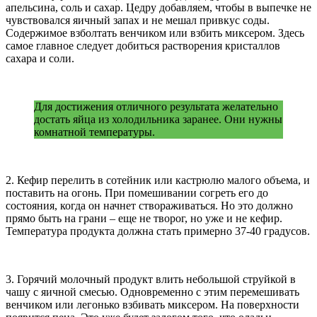
апельсина, соль и сахар. Цедру добавляем, чтобы в выпечке не
чувствовался яичный запах и не мешал привкус соды.
Содержимое взболтать венчиком или взбить миксером. Здесь
самое главное следует добиться растворения кристаллов
сахара и соли.
Для достижения отличного результата желательно
достать яйца из холодильника заранее. Они нужны
комнатной температуры.
2. Кефир перелить в сотейник или кастрюлю малого объема, и
поставить на огонь. При помешивании согреть его до
состояния, когда он начнет створаживаться. Но это должно
прямо быть на грани – еще не творог, но уже и не кефир.
Температура продукта должна стать примерно 37-40 градусов.
3. Горячий молочный продукт влить небольшой струйкой в
чашу с яичной смесью. Одновременно с этим перемешивать
венчиком или легонько взбивать миксером. На поверхности