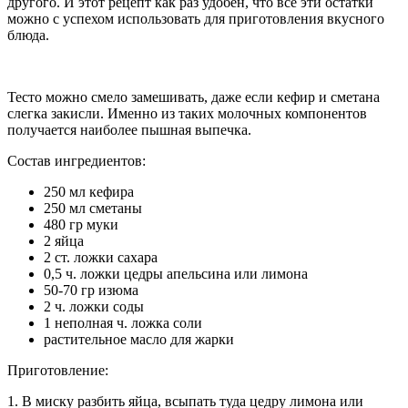
другого. И этот рецепт как раз удобен, что все эти остатки
можно с успехом использовать для приготовления вкусного
блюда.
Тесто можно смело замешивать, даже если кефир и сметана
слегка закисли. Именно из таких молочных компонентов
получается наиболее пышная выпечка.
Состав ингредиентов:
250 мл кефира
250 мл сметаны
480 гр муки
2 яйца
2 ст. ложки сахара
0,5 ч. ложки цедры апельсина или лимона
50-70 гр изюма
2 ч. ложки соды
1 неполная ч. ложка соли
растительное масло для жарки
Приготовление:
1. В миску разбить яйца, всыпать туда цедру лимона или