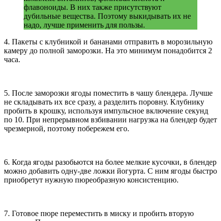
флавоноиды. В них также присутствуют
дубильные вещества. Поэтому выкидывать их не
надо, лучше применить для пользы.
4. Пакеты с клубникой и бананами отправить в морозильную
камеру до полной заморозки. На это минимум понадобится 2
часа.
5. После заморозки ягоды поместить в чашу блендера. Лучше
не складывать их все сразу, а разделить поровну. Клубнику
пробить в крошку, используя импульсное включение секунд
по 10. При непрерывном взбивании нагрузка на блендер будет
чрезмерной, поэтому побережем его.
6. Когда ягоды разобьются на более мелкие кусочки, в блендер
можно добавить одну-две ложки йогурта. С ним ягоды быстро
приобретут нужную пюреобразную консистенцию.
7. Готовое пюре переместить в миску и пробить вторую