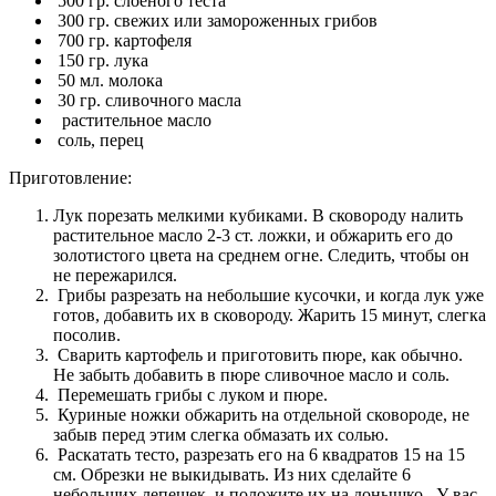
500 гр. слоеного теста
300 гр. свежих или замороженных грибов
700 гр. картофеля
150 гр. лука
50 мл. молока
30 гр. сливочного масла
растительное масло
соль, перец
Приготовление:
Лук порезать мелкими кубиками. В сковороду налить
растительное масло 2-3 ст. ложки, и обжарить его до
золотистого цвета на среднем огне. Следить, чтобы он
не пережарился.
Грибы разрезать на небольшие кусочки, и когда лук уже
готов, добавить их в сковороду. Жарить 15 минут, слегка
посолив.
Сварить картофель и приготовить пюре, как обычно.
Не забыть добавить в пюре сливочное масло и соль.
Перемешать грибы с луком и пюре.
Куриные ножки обжарить на отдельной сковороде, не
забыв перед этим слегка обмазать их солью.
Раскатать тесто, разрезать его на 6 квадратов 15 на 15
см. Обрезки не выкидывать. Из них сделайте 6
небольших лепешек, и положите их на донышко. У вас