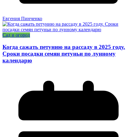
Евгения Пинченко
Сад и огород
Когда сажать петунию на рассаду в 2025 году.
Сроки посадки семян петуньи по лунному
календарю