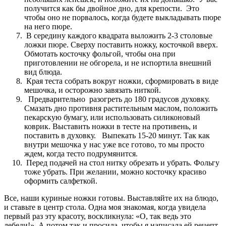
получится как бы двойное дно, для крепости. Это
чтобы оно не порвалось, когда будете выкладывать пюре
на него пюре.
В середину каждого квадрата выложить 2-3 столовые
ложки пюре. Сверху поставить ножку, косточкой вверх.
Обмотать косточку фольгой, чтобы она при
приготовлении не обгорела, и не испортила внешний
вид блюда.
Края теста собрать вокруг ножки, сформировать в виде
мешочка, и осторожно завязать ниткой.
Предварительно разогреть до 180 градусов духовку.
Смазать дно противня растительным маслом, положить
пекарскую бумагу, или использовать силиконовый
коврик. Выставить ножки в тесте на противень, и
поставить в духовку. Выпекать 15-20 минут. Так как
внутри мешочка у нас уже все готово, то мы просто
ждем, когда тесто подрумянится.
Перед подачей на стол нитку обрезать и убрать. Фольгу
тоже убрать. При желании, можно косточку красиво
оформить салфеткой.
Все, наши куриные ножки готовы. Выставляйте их на блюдо,
и ставьте в центр стола. Одна моя знакомая, когда увидела
первый раз эту красоту, воскликнула: «О, так ведь это
лебеди!». А потом так и просила, чтобы я написала ей рецепт