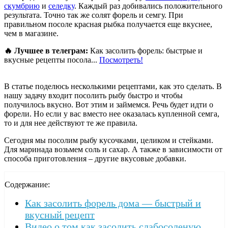
скумбрию
и
селедку
. Каждый раз добивались положительного
результата. Точно так же солят форель и семгу. При
правильном посоле красная рыбка получается еще вкуснее,
чем в магазине.
🔥 Лучшее в телеграм:
Как засолить форель: быстрые и
вкусные рецепты посола...
Посмотреть!
В статье поделюсь несколькими рецептами, как это сделать. В
нашу задачу входит посолить рыбу быстро и чтобы
получилось вкусно. Вот этим и займемся. Речь будет идти о
форели. Но если у вас вместо нее оказалась купленной семга,
то и для нее действуют те же правила.
Сегодня мы посолим рыбу кусочками, целиком и стейками.
Для маринада возьмем соль и сахар. А также в зависимости от
способа приготовления – другие вкусовые добавки.
Содержание:
Как засолить форель дома — быстрый и
вкусный рецепт
Видео о том как засолить слабосоленую