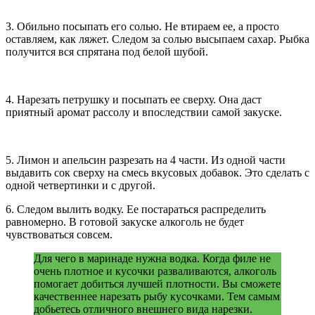
3. Обильно посыпать его солью. Не втираем ее, а просто
оставляем, как ляжет. Следом за солью высыпаем сахар. Рыбка
получится вся спрятана под белой шубой.
4. Нарезать петрушку и посыпать ее сверху. Она даст
приятный аромат рассолу и впоследствии самой закуске.
5. Лимон и апельсин разрезать на 4 части. Из одной части
выдавить сок сверху на смесь вкусовых добавок. Это сделать с
одной четвертинки и с другой.
6. Следом вылить водку. Ее постараться распределить
равномерно. В готовой закуске алкоголь не будет
чувствоваться совсем.
Для чего в маринаде нужна водка. Когда филе не
очень плотное и кусочки разваливаются, алкоголь
помогает добиться лучшей плотности. Вы сможете
качественнее нарезать рыбу кусочками. Тем самым
добьетесь отличного внешнего вида нарезки.