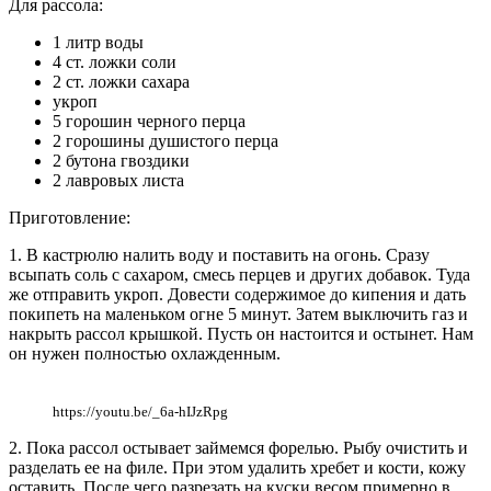
Для рассола:
1 литр воды
4 ст. ложки соли
2 ст. ложки сахара
укроп
5 горошин черного перца
2 горошины душистого перца
2 бутона гвоздики
2 лавровых листа
Приготовление:
1. В кастрюлю налить воду и поставить на огонь. Сразу
всыпать соль с сахаром, смесь перцев и других добавок. Туда
же отправить укроп. Довести содержимое до кипения и дать
покипеть на маленьком огне 5 минут. Затем выключить газ и
накрыть рассол крышкой. Пусть он настоится и остынет. Нам
он нужен полностью охлажденным.
https://youtu.be/_6a-hIJzRpg
2. Пока рассол остывает займемся форелью. Рыбу очистить и
разделать ее на филе. При этом удалить хребет и кости, кожу
оставить. После чего разрезать на куски весом примерно в