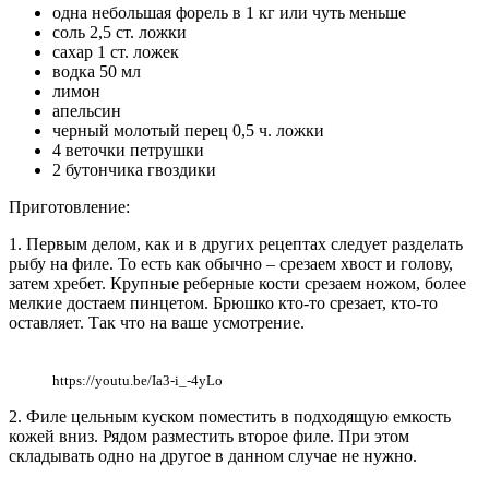
одна небольшая форель в 1 кг или чуть меньше
соль 2,5 ст. ложки
сахар 1 ст. ложек
водка 50 мл
лимон
апельсин
черный молотый перец 0,5 ч. ложки
4 веточки петрушки
2 бутончика гвоздики
Приготовление:
1. Первым делом, как и в других рецептах следует разделать
рыбу на филе. То есть как обычно – срезаем хвост и голову,
затем хребет. Крупные реберные кости срезаем ножом, более
мелкие достаем пинцетом. Брюшко кто-то срезает, кто-то
оставляет. Так что на ваше усмотрение.
https://youtu.be/Ia3-i_-4yLo
2. Филе цельным куском поместить в подходящую емкость
кожей вниз. Рядом разместить второе филе. При этом
складывать одно на другое в данном случае не нужно.