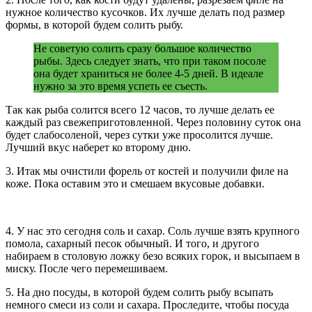
нужное количество кусочков. Их лучше делать под размер
формы, в которой будем солить рыбу.
Не советую солить сразу большое количество
рыбы. Здесь следует знать, что при таком посоле
она будет храниться не более 4-5 дней. В идеале
нужно за это время успеть ее съесть.
Так как рыба солится всего 12 часов, то лучше делать ее
каждый раз свежеприготовленной. Через половину суток она
будет слабосоленой, через сутки уже просолится лучше.
Лучший вкус наберет ко второму дню.
3. Итак мы очистили форель от костей и получили филе на
коже. Пока оставим это и смешаем вкусовые добавки.
4. У нас это сегодня соль и сахар. Соль лучше взять крупного
помола, сахарный песок обычный. И того, и другого
набираем в столовую ложку безо всяких горок, и высыпаем в
миску. После чего перемешиваем.
5. На дно посуды, в которой будем солить рыбу всыпать
немного смеси из соли и сахара. Проследите, чтобы посуда