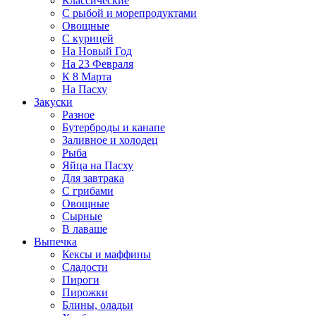
Классические
С рыбой и морепродуктами
Овощные
С курицей
На Новый Год
На 23 Февраля
К 8 Марта
На Пасху
Закуски
Разное
Бутерброды и канапе
Заливное и холодец
Рыба
Яйца на Пасху
Для завтрака
С грибами
Овощные
Сырные
В лаваше
Выпечка
Кексы и маффины
Сладости
Пироги
Пирожки
Блины, оладьи