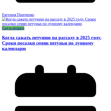
Евгения Пинченко
Сад и огород
Когда сажать петунию на рассаду в 2025 году.
Сроки посадки семян петуньи по лунному
календарю